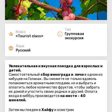
Тип
Класс
Групповая
«Tourist class»
экскурсия
Язык
Русский
Увлекательная и вкусная поездка для взрослых и
детей.
Самостоятельный
сбор винограда и личи
в одном из
кибуцев на Голанах.. Вы сможете не только вдоволь
полакомиться ароматными плодами, но и выбрать и
оплатить любое количество фруктов, чтобы забрать
их домой и угостить своих родных и друзей. Оплата
входа в киббуц производится
на месте - 40
шекелей.
Затем мы поедем в
Хайфу
и осмотрим