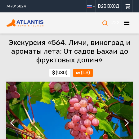
B2B ВХОД
747013824
222
Экскурсия «564. Личи, виноград и
ароматы лета: От садов Бахаи до
фруктовых долин»
$
(USD)
₪
(ILS)