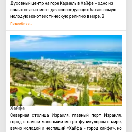
тысячелетий ни разу не прерывал своего заселения и
Духовный центр на горе Кармель в Хайфе – одно из
является одним из старейших городов мира.
самых святых мест для исповедующих бахаи, самую
молодую монотеистическую религию в мире. В
составе центра храм, усыпальница, где покоятся
останки Баба, родоначальника веры, и знаменитые
сады.
Усыпальница представляет собой внушительную
постройку, увенчанную золоченым куполом. Она
снабжена подсветкой. Благодаря ей купол ночью
подсвечивается, но так, что кажется, будто источник
сияния находится внутри него.
Чтобы попасть к усыпальнице, гостю предстоит
пройти через сады, которые террасами покрывают
склон горы Кармель. Всего их двенадцать. Увидев это
невероятное произведение человеческих рук, вы
Хайфа
поймете, почему сады называют восьмым чудом света.
Северная столица Израиля, главный порт Израиля,
В здешней коллекции примерно 450 видов самых
город с самым маленьким метро-фуникулером в мире,
разных растений, среди которых есть уникальные
вечно молодой и неспящий «Хайфа – город кайфа», но