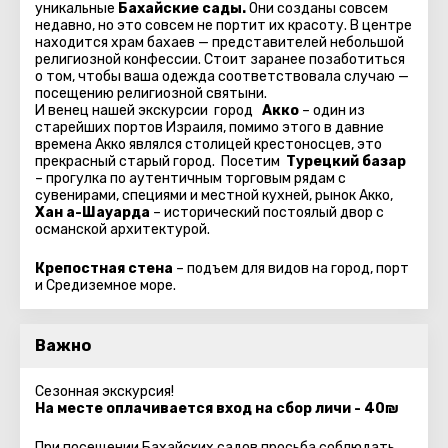
уникальные
Бахайские сады.
Они созданы совсем
недавно, но это совсем не портит их красоту. В центре
находится храм бахаев — представителей небольшой
религиозной конфессии. Стоит заранее позаботиться
о том, чтобы ваша одежда соответствовала случаю —
посещению религиозной святыни.
И венец нашей экскурсии город
Акко
– один из
старейших портов Израиля, помимо этого в давние
времена Акко являлся столицей крестоносцев, это
прекрасный старый город. Посетим
Турецкий базар
– прогулка по аутентичным торговым рядам с
сувенирами, специями и местной кухней, рынок Акко,
Хан а-Шауарда
– исторический постоялый двор с
османской архитектурой.
Крепостная стена
– подъем для видов на город, порт
и Средиземное море.
Важно
Сезонная экскурсия!
На месте оплачивается вход на сбор личи - 40₪
При посещении Бахайских садов просьба соблюдать