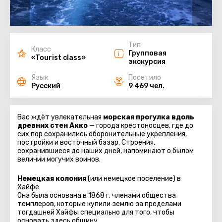
Тип
Класс
Групповая
«Tourist class»
экскурсия
Язык
Посетило
Русский
9 469 чел.
Вас ждёт увлекательная
морская прогулка вдоль
древних стен Акко
— города крестоносцев, где до
сих пор сохранились оборонительные укрепления,
постройки и восточный базар. Строения,
сохранившиеся до наших дней, напоминают о былом
величии могучих воинов.
Немецкая колония
(или немецкое поселение) в
Хайфе
Она была основана в 1868 г. членами общества
темплеров, которые купили землю за пределами
тогдашней Хайфы специально для того, чтобы
основать здесь общину.