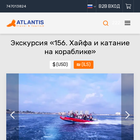
B2B ВХОД
747013824
222
Экскурсия «156. Хайфа и катание
на кораблике»
$
(USD)
₪
(ILS)