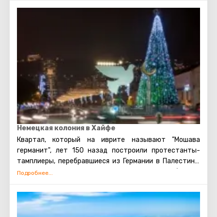
1836 г. открылся на том же месте. В 20 веке его
поочерёдно оккупировали британские и израильские
войска, но в наше время монастырю и церкви
возвращено их первоначальное значение. Сегодня
собор Стелла Марис считается главным духовным
центром для кармелитов всего мира.
Немецкая колония в Хайфе
Квартал, который на иврите называют "Мошава
германит", лет 150 назад построили протестанты-
тамплиеры, перебравшиеся из Германии в Палестину.
Родные места на полудикий Ближний Восток набожные
немцы променяли не просто так, а с умыслом. Своим
присутствием и созидательным трудом на Земле
обетованной они ни больше ни меньше рассчитывали
ускорить второе пришествие Христа. Из затеи,