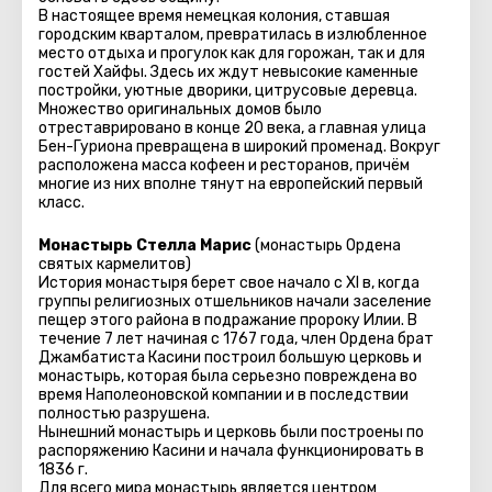
В настоящее время немецкая колония, ставшая
городским кварталом, превратилась в излюбленное
место отдыха и прогулок как для горожан, так и для
гостей Хайфы. Здесь их ждут невысокие каменные
постройки, уютные дворики, цитрусовые деревца.
Множество оригинальных домов было
отреставрировано в конце 20 века, а главная улица
Бен-Гуриона превращена в широкий променад. Вокруг
расположена масса кофеен и ресторанов, причём
многие из них вполне тянут на европейский первый
класс.
Монастырь Стелла Марис
(монастырь Ордена
святых кармелитов)
История монастыря берет свое начало с XI в, когда
группы религиозных отшельников начали заселение
пещер этого района в подражание пророку Илии. В
течение 7 лет начиная с 1767 года, член Ордена брат
Джамбатиста Касини построил большую церковь и
монастырь, которая была серьезно повреждена во
время Наполеоновской компании и в последствии
полностью разрушена.
Нынешний монастырь и церковь были построены по
распоряжению Касини и начала функционировать в
1836 г.
Для всего мира монастырь является центром