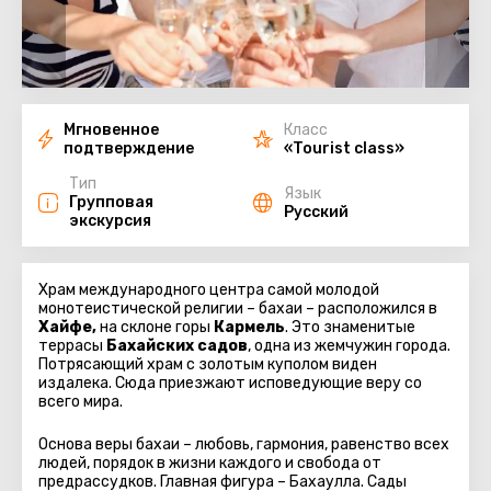
Мгновенное
Класс
подтверждение
«Tourist class»
Тип
Язык
Групповая
Русский
экскурсия
Храм международного центра самой молодой
монотеистической религии – бахаи – расположился в
Хайфе,
на склоне горы
Кармель
. Это знаменитые
террасы
Бахайских садов
, одна из жемчужин города.
Потрясающий храм с золотым куполом виден
издалека. Сюда приезжают исповедующие веру со
всего мира.
Основа веры бахаи – любовь, гармония, равенство всех
людей, порядок в жизни каждого и свобода от
предрассудков. Главная фигура – Бахаулла. Сады