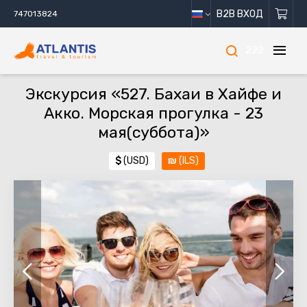
B2B ВХОД
747013824
222
Экскурсия «527. Бахаи в Хайфе и
Акко. Морская прогулка - 23
мая(суббота)»
$
(USD)
₪
(ILS)