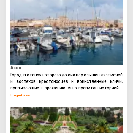
Акко
Город, в стенах которого до сих пор слышен лязг мечей
и доспехов крестоносцев и воинственные кличи,
призывающие к сражению. Акко пропитан историей и
время не властно над этим местом, а иногда и вовсе
кажется движется совершено в хаотичном
направлении. Памятники прошлого и настоящего
смешались здесь воедино, но предстали далеко не
архитектурной безвкусицей, наоборот привнесли
особую атмосферу.