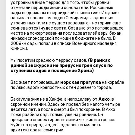
устроены в виде террас для того, чтобы уровни
отмечали периоды жизни основатели. Роскошные
сады выдержаны в персидской стилистике. Их даже
называют аналогом садов Семирамиды, одного из
утраченных (или не существовавших – историки еще
сомневаются) чудес света. Создано это потрясающее
место на пожертвования последователей веры бахаи,
никакой спонсорской помощи в бюджете не было. В
2008-м сады попали в списки Всемирного наследия
ЮНЕСКО.
Мы посетим среднюю террасу садов.
(В рамках
данной экскурсии не предусмотрен спуск по
ступеням садов и посещение Храма)
Вас ждет потрясающая
морская прогулка
на корабле
по Акко, вдоль крепостных стен древнего города.
Бахаулла жил не в Хайфе, а неподалеку от
Акко
, в
скромном имении. Здесь он провел без малого четыре
десятка лет, а после смерти был похоронен. В Акко
тоже разбили сад, только уже на равнине. Он
прекрасно спроектирован: линии четкие и строгие.
Буйство природы здесь сдалось на милость
архитектора и геометрии.