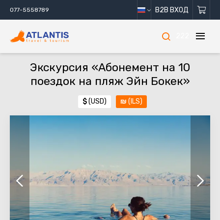
B2B ВХОД
077-5558789
222
Экскурсия «Абонемент на 10
поездок на пляж Эйн Бокек»
$
(USD)
₪
(ILS)