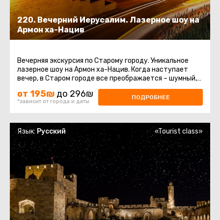
220. Вечерний Иерусалим. Лазерное шоу на
Армон ха-Нацив
Вечерняя экскурсия по Старому городу. Уникальное
лазерное шоу на Армон ха-Нацив. Когда наступает
вечер, в Старом городе все преображается – шумный,
яркий восточный ...
от 195₪
до 296₪
ПОДРОБНЕЕ
*зависит от города и даты
Язык:
Русский
«Tourist class»