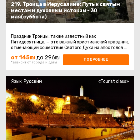
219. Троица в Иерусалиме: Путь к святым
местам и духовным истокам - 30
мая(суббота)
Праздник Троицы, также известный как
Пятидесятница, — это важный христианский праздник,
отмечающий сошествие Святого Духа на апостолов и
других последователей Иисуса ...
от 145₪
до 296₪
ПОДРОБНЕЕ
*зависит от города и даты
Язык:
Русский
«Tourist class»