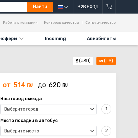
Найти
B2B ВХОД
Работа в компании
Контроль качества
Сотрудничество
нсферы
Incoming
Авиабилеты
$
(USD)
₪
(ILS)
от
514
₪
до
620
₪
Ваш город выезда
Выберите город
Место посадки в автобус
Выберите место