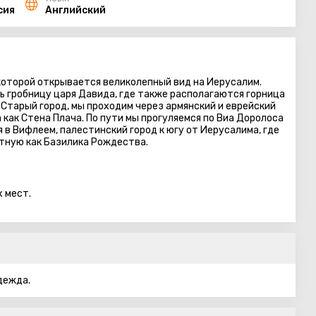
сия
Английский
которой открывается великолепный вид на Иерусалим.
ь гробницу царя Давида, где также располагаются горница
 Старый город, мы проходим через армянский и еврейский
 как Стена Плача. По пути мы прогуляемся по Виа Доролоса
 в Вифлеем, палестинский город к югу от Иерусалима, где
тную как Базилика Рождества.
 мест.
дежда.