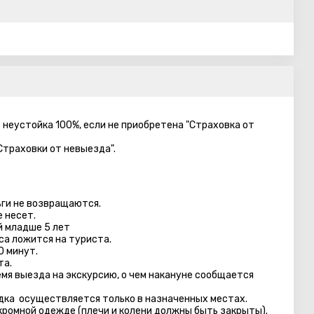
– неустойка 100%, если не приобретена "Страховка от
Страховки от невыезда".
ги не возвращаются.
 несет.
й младше 5 лет
са ложится на туриста.
0 минут.
та.
емя выезда на экскурсию, о чем накануне сообщается
адка осуществляется только в назначенных местах.
кромной одежде (плечи и колени должны быть закрыты).