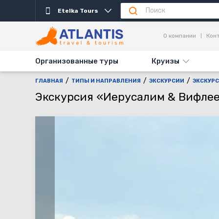
Etelka Tours
Описание
Важно
Дни выезда
Информаци
О компании
Кон
Организованные туры
Круизы
ГЛАВНАЯ
ТИПЫ И НАПРАВЛЕНИЯ
ЭКСКУРСИИ
ЭКСКУРС
Экскурсия «Иерусалим & Вифлеем