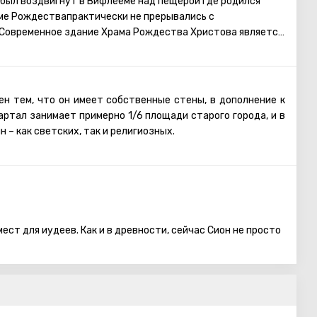
был воздвигнут в Вифлееме над пещерой где родился
аме Рождествапрактически не прерывались с
 Современное здание Храма Рождества Христова является
м храмом в Палестине, сохранившимся с
.
ен тем, что он имеет собственные стены, в дополнение к
артал занимает примерно 1/6 площади старого города, и в
 – как светских, так и религиозных.
новным источником дохода жителей квартала являются
апример, керамика), печать и академия. Армяне позволяют
ла только в рамках организованной экскурсии по
ренности. Расположенные неподалеку Собор и Музей
ются единственными местами, открытыми для доступа
ест для иудеев. Как и в древности, сейчас Сион не просто
асположенном в юго-западной части Иерусалима,
 Давид захватил ее, когда город был завоеван. Сейчас же
ны, отделяющей Старый город.