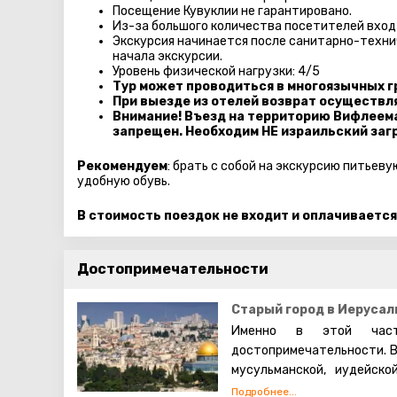
Посещение Кувуклии не гарантировано.
Из-за большого количества посетителей вход
Экскурсия начинается после санитарно-технич
начала экскурсии.
Уровень физической нагрузки: 4/5
Тур может проводиться в многоязычных г
При выезде из отелей возврат осуществл
Внимание! Въезд на территорию Вифлеем
запрещен. Необходим НЕ израильский заг
Рекомендуем
: брать с собой на экскурсию питьев
удобную обувь.
В стоимость поездок не входит и оплачивается
Достопримечательности
Старый город в Иерусал
Именно в этой част
достопримечательности. В
мусульманской, иудейско
которых проживают евреи,