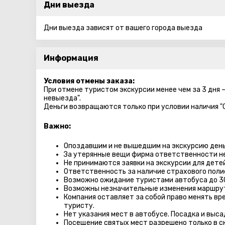
Дни выезда
Дни выезда зависят от вашего города выезда
Информация
Условия отмены заказа:
При отмене туристом экскурсии менее чем за 3 дня 
невыезда".
Деньги возвращаются только при условии наличия "
Важно:
Опоздавшим и не вышедшим на экскурсию день
За утерянные вещи фирма ответственности не
Не принимаются заявки на экскурсии для дете
Ответственность за наличие страхового поли
Возможно ожидание туристами автобуса до 3
Возможны незначительные изменения маршру
Компания оставляет за собой право менять вр
туристу.
Нет указания мест в автобуcе. Посадка и выс
Посещение святых мест разрешено только в с