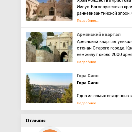
Храм Рождества Христова 
Иисус. Богослужения в хр
ранневизантийской эпохи.
единственным христиански
домусульманского периода
Армянский квартал
Армянский квартал уникал
стенам Старого города. Кв
нем живут около 2000 армян
На сегодняшний день ос
предприятия, искусство (н
Гора Сион
посещать улицы кварта
Гора Сион
преждевременной догово
армянской истории явля
Одно из самых священных м
общественности.
гора – это символ дома.
Когда-то на этом холме, р
Отзывы
находилась крепость. Царь
здесь проходит часть сте