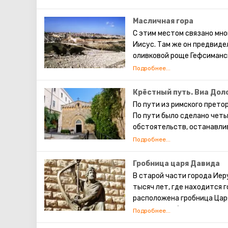
также исповедуют христиа
живут они обособленно. В 
Масличная гора
экскурсий. Каждый может 
С этим местом связано мно
просто прогулявшись по 
Иисус. Там же он предвиде
сохранившаяся римска
оливковой роще Гефсиманск
достопримечательности И
его апостолов – Иуды. Так
предсказание о конце света
тогда начнётся воскрешен
Крёстный путь. Виа Дол
иудейское кладбище, где к
По пути из римского прето
сейчас там хоронят видны
По пути было сделано чет
обстоятельств, останавли
станциями. На месте перв
часовни. Оставшиеся четыр
Крестному пути, можно сам
Гробница царя Давида
Иисусу. ( В программе мар
В старой части города Иер
тысяч лет, где находится 
расположена гробница Царя
Завета. Он объединил Изра
главной столицей, установ