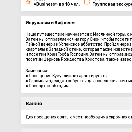
«Business» до 18 чел.
Групповая экскур
Иерусалим и Вифлеем
Наше путешествие начинается с Масличной горы, с 
Затем мы отправляемся на гору Сион, чтобы посетит
Тайной вечери и Успенское аббатство. Пройдя через
кварталы к Западной стене, которая также известна
и посетим Храм Гроба Господня. Затем мы отправимся
посетим Церковь Рождества Христова, также извес
Замечания:
● Посещение Кувуклии не гарантируется.
● Скромная одежда требуется для посещения святых
● Паспорт необходим.
Важно
Для посещения святых мест необходима скромная о