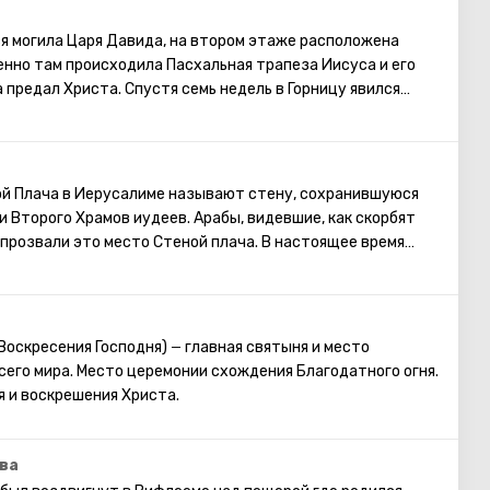
мону средства и все необходимые чертежи для
а. Его почитают как в христианстве, так и в иудаизме и в
ся могила Царя Давида, на втором этаже расположена
енно там происходила Пасхальная трапеза Иисуса и его
 предал Христа. Спустя семь недель в Горницу явился
постолы Христа заговорили на множестве разных языков и
оведовать Новый завет. Сцена Тайной Вечери нашла
енитых художников и иконописцев.
ой Плача в Иерусалиме называют стену, сохранившуюся
и Второго Храмов иудеев. Арабы, видевшие, как скорбят
 прозвали это место Стеной плача. В настоящее время
 у Стены Плача просить о самом сокровенном. Можно
ей Стены записку с заветным желанием, которое
раясь посетить Стену Плача, следует помнить о том, что
омной одежде, прикрывающей колени и плечи.
 Воскресения Господня)
главная святыня и место
—
его мира. Место церемонии схождения Благодатного огня.
я и воскрешения Христа.
ва