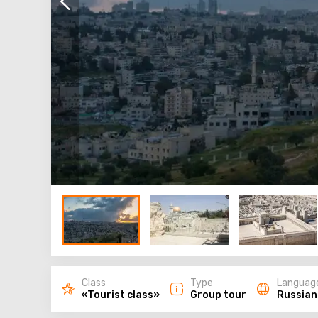
Class
Type
Languag
«Tourist class»
Group tour
Russian