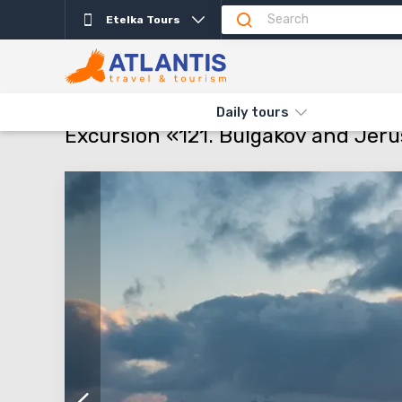
Etelka Tours
Description
Important
Departure days
Info
THE MAIN
TYPES AND DIRECTIONS
DAILY TOURS
EXCURSI
Daily tours
Excursion «121. Bulgakov and Jer