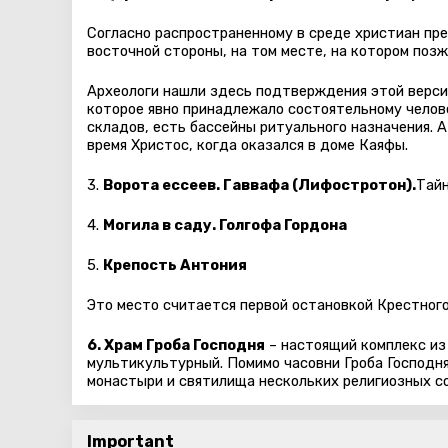
Согласно распространенному в среде христиан пре
восточной стороны, на том месте, на котором поз
Археологи нашли здесь подтверждения этой версии
которое явно принадлежало состоятельному челов
складов, есть бассейны ритуального назначения. 
время Христос, когда оказался в доме Каяфы.
3.
Ворота ессеев. Гаввафа (Лифостротон).
Тайн
4.
Могила в саду. Голгофа Гордона
5.
Крепость Антония
Это место считается первой остановкой Крестного
6. Храм Гроба Господня
– настоящий комплекс из
мультикультурный. Помимо часовни Гроба Господня
монастыри и святилища нескольких религиозных с
Important