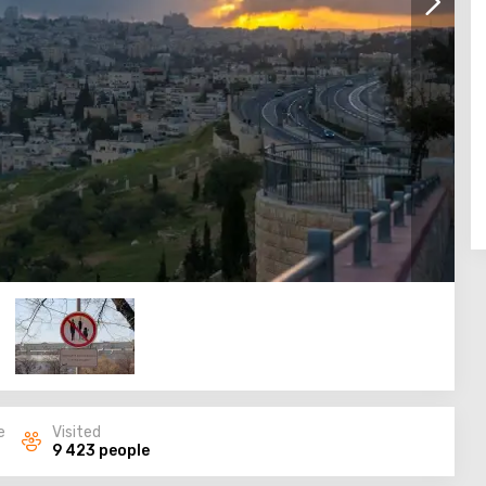
e
Visited
9 423 people