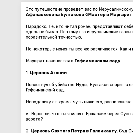
Это путешествие проведет вас по Иерусалимскому
Афанасьевича Булгакова
«Мастер и Маргарит
Парадокс. Те, кто читал роман, представляют себ
здесь не бывал. Поэтому его иерусалимские главы
поразительной точностью.
Но некоторые моменты все же различаются. Как и 
Маршрут начинается в
Гефсиманском саду
.
1.
Церковь Агонии
Повествуя об убийстве Иуды, Булгаков спорит с е
Гефсиманский сад.
Неподалеку от храма, чуть ниже его, расположена
«…Верно ли, что ты явился в Ершалаим через Сузск
ворота?
2.
Церковь Святого Петра в Галликанту
. Суд С