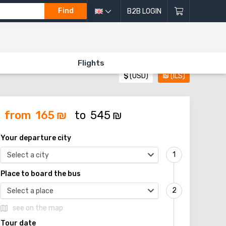
Find
B2B LOGIN
Flights
$
(USD)
₪
(ILS)
from
165
₪
to
545
₪
Your departure city
Select a city
Place to board the bus
Select a place
see on the map
Tour date