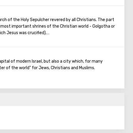
rch of the Holy Sepulcher revered by all Christians. The part
e most important shrines of the Christian world - Golgotha or
ich Jesus was crucified).
rance to the Temple there are steps - you can follow them to
urrounded by candles and lamps. Under the altar of the
alvary, there is a deepening marked by a silver circle. If you
 touch the place where stood the cross, on which Jesus was
apital of modern Israel, but also a city which, for many
er of the world" for Jews, Christians and Muslims.
ntries come to Jerusalem to visit the most important
he Holy Sepulcher and touch Golgotha.
can compare with it, because only Jerusalem has such a rich
tion.