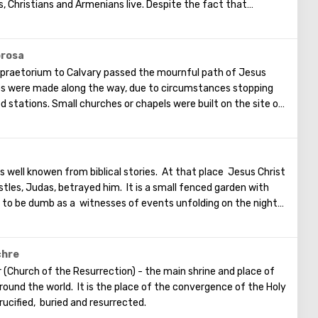
s, Christians and Armenians live. Despite the fact that
, separate services are held for them in temples, and they live
uarter there are practically no tourist excursions. Everyone
nts of ancient architecture, just a walk through the Old
orosa
he Church of the Holy Sepulcher, the preserved Roman
praetorium to Calvary passed the mournful path of Jesus
Wall and many other sights of Jerusalem are open for tourists.
ps were made along the way, due to circumstances stopping
d stations. Small churches or chapels were built on the site of
emaining four can be seen in the Church of the Holy Sepulcher.
of the Cross, you can see and feel what Jesus had to endure.
t the last 5 points)
well knowen from biblical stories. At that place Jesus Christ
tles, Judas, betrayed him. It is a small fenced garden with
d to be dumb as a witnesses of events unfolding on the night
 territory of the garden was built the Church of All Nations at
ntury. When it began to be erected, the ruins of the
pel of the crusaders were found in that place. The church
chre
 that 12 Catholic communities from around the world donated
 (Church of the Resurrection) - the main shrine and place of
His main shrine is the stone on which Jesus prayed that
 around the world. It is the place of the convergence of the Holy
statues in the church, no daylight. But there are mosaics that
rucified, buried and resurrected.
 the kiss of Judas and the subsequent capture of Jesus.