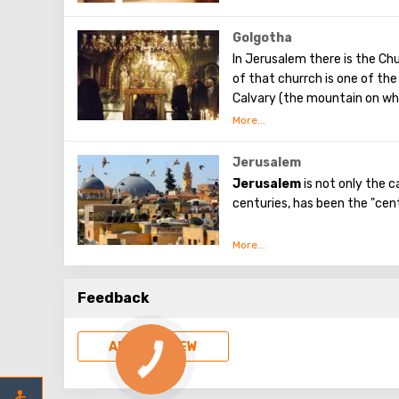
Golgotha
In Jerusalem there is the Chu
of that churrch is one of th
Calvary ​​(the mountain on wh
To the right of the main ent
Calvary. This holy place is s
Orthodox chapel, located on C
Jerusalem
put down your hand, you can
Jerusalem
is not only the c
crucified.
centuries, has been the "cent
Believers from different cou
attraction - the Church of t
No other city on the planet 
spiritual and historical attrac
Feedback
ADD A REVIEW