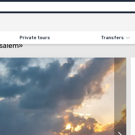
Attractions
Feedback
ON «121. BULGAKOV AND JERUSALEM»
Private tours
Transfers
usalem»