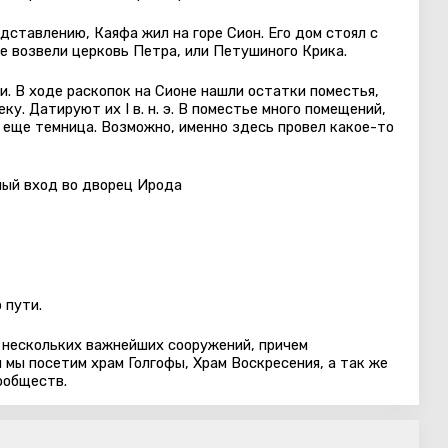
дставлению, Каяфа жил на горе Сион. Его дом стоял с
же возвели церковь Петра, или Петушиного Крика.
. В ходе раскопок на Сионе нашли остатки поместья,
еку. Датируют их
I
в. н. э. В поместье много помещений,
А еще темница. Возможно, именно здесь провел какое-то
ый вход во дворец Ирода
 пути.
 нескольких важнейших сооружений, причем
 мы посетим храм Голгофы, Храм Воскресения, а так же
ообществ.