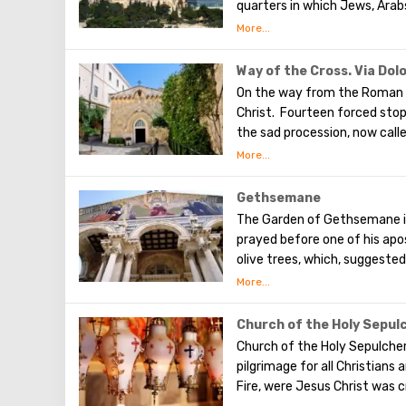
quarters in which Jews, Arab
Armenians also are Christians
separately. In the Armenian q
can see the stunning monume
Way of the Cross. Via Dol
Town. The Tower of David, t
On the way from the Roman 
shopping street, the Wailing 
Christ. Fourteen forced sto
the sad procession, now calle
the first ten stations. The r
Having walked along the Way 
(In the excursion you will visi
Gethsemane
The Garden of Gethsemane is 
prayed before one of his apos
olive trees, which, suggeste
after the Last Supper. On the
the beginning of the 20th ce
Byzantine church and the cha
Church of the Holy Sepul
got its name for the reason
Church of the Holy Sepulcher
money for its construction. 
pilgrimage for all Christians
terrible night. There are no 
Fire, were Jesus Christ was c
depict the prayer of Christ,