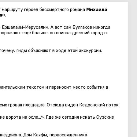
 маршруту героев бессмертного романа
Михаила
а»
.
е Ершалаим-Иерусалим. А вот сам Булгаков никогда
 поражают еще больше: он описал древний город с
почему, гиды объясняют в ходе этой экскурсии.
вангельским текстом и переносит место события в
 смотровая площадка. Отсюда виден Кедронский поток.
ие ворота на осле…». Где же сегодня искать Сузские
инедриона. Дом Каяфы, первосвященника