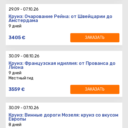
Возврат
:
29.09
-
07.10.26
Круиз: Очарование Рейна: от Швейцарии до
Амстердама
9 дней
9 дней
3405
€
ЗАКАЗАТЬ
8 ночей
Вылет
:
Возврат
:
30.09
-
08.10.26
Круиз: Французская идиллия: от Прованса до
Лиона
9 дней
Местный гид
9 дней
3559
€
ЗАКАЗАТЬ
8 ночей
Вылет
:
TLV
LY321
14:45
30.09
-
07.10.26
Возврат
:
CDG
LY328
19:15
Круиз: Винные дороги Мозеля: круиз со вкусом
Европы
8 дней