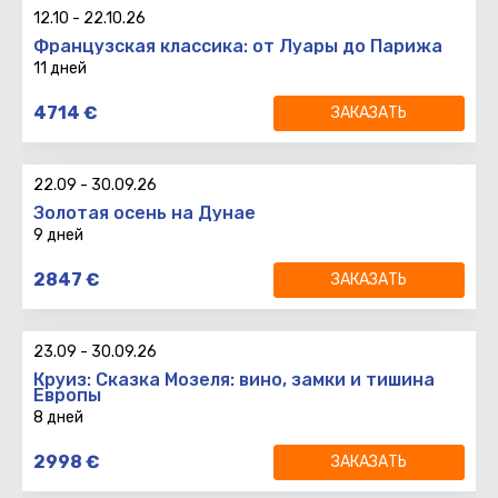
Возврат
:
12.10
-
22.10.26
Французская классика: от Луары до Парижа
11 дней
11 дней
Даты тура
:
4714
€
ЗАКАЗАТЬ
10 ночей
18.09 - 28.06.26
Вылет
:
710
€
Возврат
:
22.09
-
30.09.26
Золотая осень на Дунае
9 дней
9 дней
2847
€
ЗАКАЗАТЬ
8 ночей
Вылет
:
Возврат
:
23.09
-
30.09.26
Круиз: Сказка Мозеля: вино, замки и тишина
Европы
8 дней
8 дней
2998
€
ЗАКАЗАТЬ
7 ночей
Вылет
: