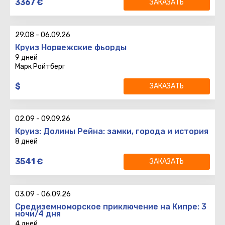
3367
€
ЗАКАЗАТЬ
7 ночей
Вылет
:
Возврат
:
29.08
-
06.09.26
Круиз Норвежские фьорды
9 дней
Марк Ройтберг
9 дней
$
ЗАКАЗАТЬ
8 ночей
Вылет
:
Возврат
:
02.09
-
09.09.26
Круиз: Долины Рейна: замки, города и история
8 дней
8 дней
3541
€
ЗАКАЗАТЬ
7 ночей
Вылет
:
Возврат
:
03.09
-
06.09.26
Средиземноморское приключение на Кипре: 3
ночи/4 дня
4 дней