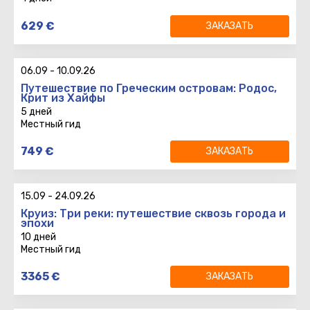
4 дней
Выплывает
Даты тура
:
:
629
€
ЗАКАЗАТЬ
3 ночей
Возврат
:
06.09
-
10.09.26
Путешествие по Греческим островам: Родос,
Крит из Хайфы
5 дней
Местный гид
5 дней
Выплывает
Даты тура
:
:
749
€
ЗАКАЗАТЬ
4 ночей
Возврат
:
15.09
-
24.09.26
Круиз: Три реки: путешествие сквозь города и
эпохи
10 дней
Местный гид
10 дней
3365
€
ЗАКАЗАТЬ
9 ночей
Вылет
: