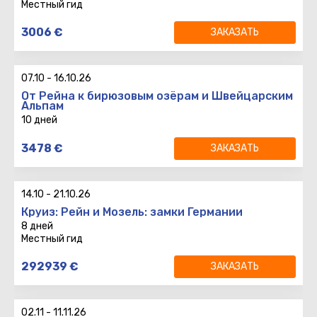
Местный гид
8 дней
3006
€
ЗАКАЗАТЬ
7 ночей
Вылет
:
TLV
CGN
06:00
07.10
-
16.10.26
Возврат
:
CGN
TLV
11:15
От Рейна к бирюзовым озёрам и Швейцарским
Альпам
10 дней
10 дней
3478
€
ЗАКАЗАТЬ
9 ночей
Вылет
:
Возврат
:
14.10
-
21.10.26
Круиз: Рейн и Мозель: замки Германии
8 дней
Местный гид
8 дней
292939
€
ЗАКАЗАТЬ
7 ночей
Вылет
:
TLV
IZ481
06:00
02.11
-
11.11.26
Возврат
:
CGN