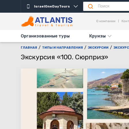
IsraelOneDayTours
Описание
Важно
Дни выезда
Акция
О компании
Кон
Организованные туры
Круизы
ГЛАВНАЯ
ТИПЫ И НАПРАВЛЕНИЯ
ЭКСКУРСИИ
ЭКСКУРС
Экскурсия «100. Сюрприз»