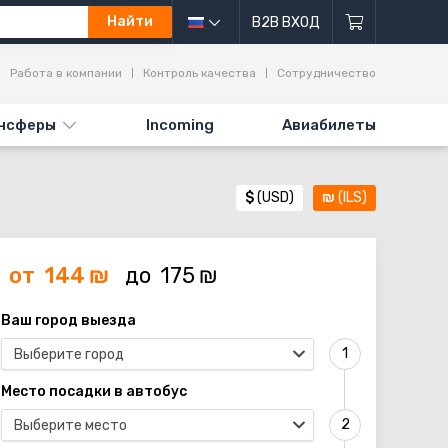
Найти
B2B ВХОД
Работа в компании
Контроль качества
Сотрудничество
нсферы
Incoming
Авиабилеты
$
(USD)
₪
(ILS)
от
144
₪
до
175
₪
Ваш город выезда
Выберите город
Место посадки в автобус
Выберите место