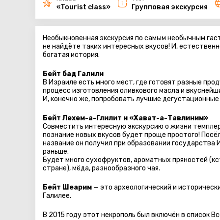
«Tourist class»
Групповая экскурсия
Необыкновенная экскурсия по самым необычным гаст
не найдёте таких интересных вкусов! И, естественн
богатая история.
Бейт бад Галили
В Израиле есть много мест, где готовят разные про
процесс изготовления оливкового масла и вкуснейш
И, конечно же, попробовать лучшие дегустационные
Бейт Лехем-а-Глилит и «Хават-а-Тавлиним»
Совместить интересную экскурсию о жизни темплеро
познание новых вкусов будет проще простого! Посёл
название он получил при образовании государства Из
раньше.
Будет много сухофруктов, ароматных пряностей (кс
стране), мёда, разнообразного чая.
Бейт Шеарим
— это археологический и историческ
Галилее.
В 2015 году этот некрополь был включён в список В