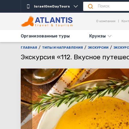
IsraelOneDayTours
Описание
Важно
Дни выезда
Информаци
О компании
Кон
Организованные туры
Круизы
ГЛАВНАЯ
ТИПЫ И НАПРАВЛЕНИЯ
ЭКСКУРСИИ
ЭКСКУРС
Экскурсия «112. Вкусное путеше