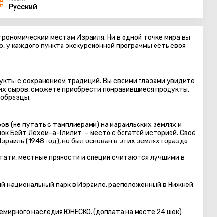
Русский
рономическим местам Израиля. Ни в одной точке мира вы
о, у каждого пункта экскурсионной программы есть своя
дукты с сохранением традиций. Вы своими глазами увидите
их сыров, сможете приобрести понравившиеся продукты.
 образцы.
в (не путать с тамплиерами) на израильских землях и
ок Бейт Лехем-а-Глилит – место с богатой историей. Своё
раиль (1948 год), но был основан в этих землях гораздо
тати, местные пряности и специи считаются лучшими в
ий национальный парк в Израиле, расположенный в Нижней
семирного наследия ЮНЕСКО. (доплата на месте 24 шек)