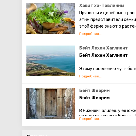
Хават ха-Тавлиним
Пряности и целебные трав
этим представители семьи 
этой ферме знают о растени
хранить, как использовать 
Он впитывал знания, получе
решил посвятить этому дел
Бейт Лехем Хаглилит
сельскохозяйственный фак
Бейт Лехем Хаглилит
вооруженный новыми знани
Этому поселению чуть боль
Сегодня травы и пряности
представители независимо
не только в Израиле, но и 
середине XIX в. от лютера
простых туристов и людей
в немецких традициях, где
Бейт Шеарим
можно послушать лекцию ил
стал одним из таких поселе
Бэйт Шеарим
прикупить какой-нибудь д
В Нижней Галилее, у ее южн
на восток, рядом с Кирьят
известен своими археологи
где историки нашли остатк