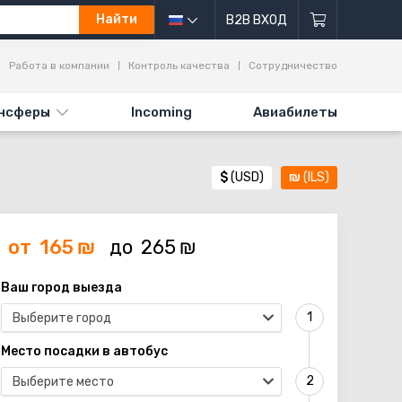
Найти
B2B ВХОД
Работа в компании
Контроль качества
Сотрудничество
нсферы
Incoming
Авиабилеты
$
(USD)
₪
(ILS)
от
165
₪
до
265
₪
Ваш город выезда
Выберите город
Место посадки в автобус
Выберите место