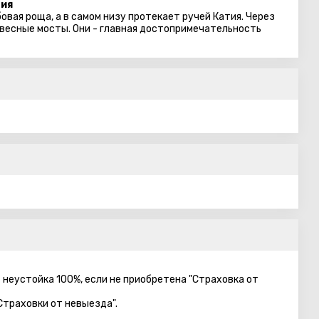
тия
овая роща, а в самом низу протекает ручей Катия. Через
двесные мосты. Они - главная достопримечательность
– неустойка 100%, если не приобретена "Страховка от
Страховки от невыезда".