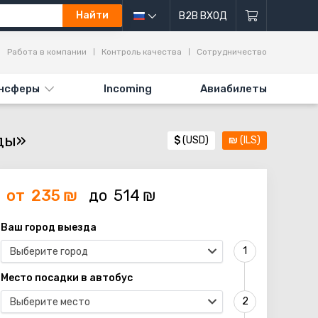
Найти
B2B ВХОД
Работа в компании
Контроль качества
Сотрудничество
нсферы
Incoming
Авиабилеты
ды»
$
(USD)
₪
(ILS)
от
235
₪
до
514
₪
Ваш город выезда
Выберите город
Место посадки в автобус
Выберите место