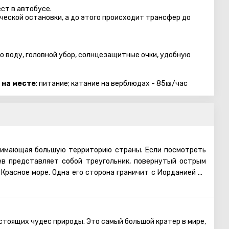
ст в автобуcе.
еской остановки, а до этого происходит трансфер до
ю воду, головной убор, солнцезащитные очки, удобную
 на месте
: питание; катание на верблюдах - 85₪/час
нимающая большую территорию страны. Если посмотреть
ев представляет собой треугольник, повернутый острым
в Красное море. Одна его сторона граничит с Иорданией на
иптом на западе. Это возвышенная пустынная равнина или
ельностью.
я привлекательная для туризма пустыня в Израиле. Она
анимающая почти половину территории страны.
стоящих чудес природы. Это самый большой кратер в мире,