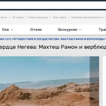
я
Достопримечательности
Отзывы
такты
Отзывы
Наша команда
Наш офис
Банковские реквизиты
Спа
Отели
Экскурсии
Тра
ИЯ «211. ПУТЕШЕСТВИЕ В СЕРДЦЕ НЕГЕВА: МАХТЕШ РАМОН И ВЕРБЛЮДЫ»
сердце Негева: Махтеш Рамон и верблю