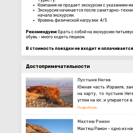
туристу.
Компания не продает экскурсии с указанием ме
Экскурсия начинается после санитарно-технич
начала экскурсии.
Уровень физической нагрузки: 4/5
Рекомендуем:
Брать с собой на экскурсию питьеву
обувь - много ходить пешком.
В стоимость поездки не входит и оплачивается
Достопримечательности
Пустыня Негев
Южная часть Израиля, за
на карту, то пустыня Нег
углом на юг, и упирается 
востоке, а другая – с Ег
нагорье со скудной растит
Пустыня Негев – это сама
Махтеш Рамон
самая большая пустыня, з
Махтеш Рамон – одно из на