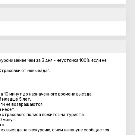
урсии менее чем за 3 дня – неустойка 100%, если не
Страховки от невыезда".
а 10 минут до назначенного времени выезда.
й младше 5 лет.
ги не возвращаются.
 несет.
 страхового полиса ложится на туриста.
0 минут.
та.
емя выезда на экскурсию, о чем накануне сообщается