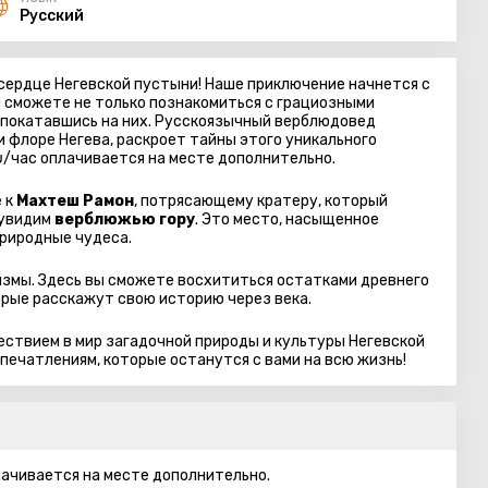
Русский
ердце Негевской пустыни! Наше приключение начнется с
вы сможете не только познакомиться с грациозными
 покатавшись на них. Русскоязычный верблюдовед
 флоре Негева, раскроет тайны этого уникального
₪/час оплачивается на месте дополнительно.
 к
Махтеш Рамон
, потрясающему кратеру, который
 увидим
верблюжью гору
. Это место, насыщенное
природные чудеса.
ризмы. Здесь вы сможете восхититься остатками древнего
орые расскажут свою историю через века.
ствием в мир загадочной природы и культуры Негевской
печатлениям, которые останутся с вами на всю жизнь!
лачивается на месте дополнительно.