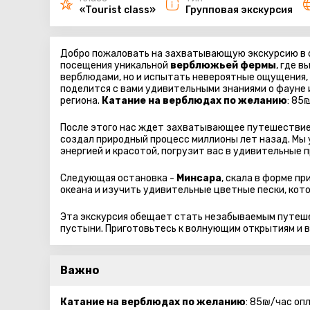
«Tourist class»
Групповая экскурсия
Добро пожаловать на захватывающую экскурсию в с
посещения уникальной
верблюжьей фермы
, где 
верблюдами, но и испытать невероятные ощущения,
поделится с вами удивительными знаниями о фауне и
региона.
Катание на верблюдах по желанию
: 85
После этого нас ждет захватывающее путешествие
создал природный процесс миллионы лет назад. Мы
энергией и красотой, погрузит вас в удивительные 
Следующая остановка -
Минсара
, скала в форме п
океана и изучить удивительные цветные пески, кот
Эта экскурсия обещает стать незабываемым путеше
пустыни. Приготовьтесь к волнующим открытиям и в
Важно
Катание на верблюдах по желанию
: 85₪/час оп