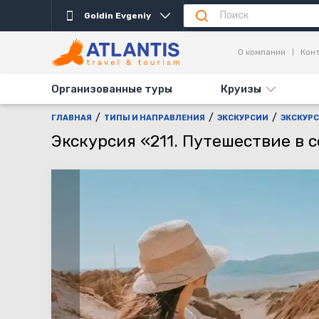
Goldin Evgeniy
Описание
Важно
Дни выезда
Информаци
О компании
Кон
Организованные туры
Круизы
ГЛАВНАЯ
ТИПЫ И НАПРАВЛЕНИЯ
ЭКСКУРСИИ
ЭКСКУРС
Экскурсия «211. Путешествие в 