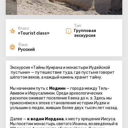
Тип
Класс
Групповая
«Tourist class»
экскурсия
Язык
Русский
Экскурсия «Тайны Кумрана и монастыри Иудейской
пустыни» — путешествие туда, где пустыня говорит
шёпотом веков, а каждый камень хранит тайну.
Мы начинаем путь с
Модиин
— города между Тель-
Авивом и Иерусалимом. Среди археологических
раскопок оживает поселение II века до н. э. Здесь мы
прикоснёмся к эпохе становления истории Иудеи и
услышим о людях, живших более двух тысяч лет назад.
Далее —
к водам Иордана
, к месту крещения Иисуса.
Мы посетим монастырь святого Иоанна, возведённый в