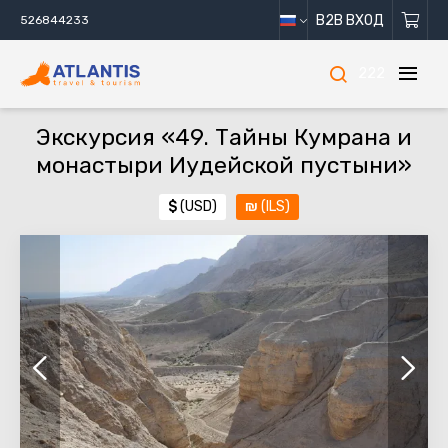
B2B ВХОД
526844233
222
Экскурсия «49. Тайны Кумрана и
монастыри Иудейской пустыни»
$
(USD)
₪
(ILS)