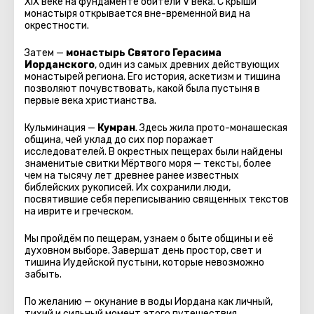
XIX веке на фундаменте обители V века. С крыши
монастыря открывается вне-временной вид на
окрестности.
Затем —
монастырь Святого Герасима
Иорданского
, один из самых древних действующих
монастырей региона. Его история, аскетизм и тишина
позволяют почувствовать, какой была пустыня в
первые века христианства.
Кульминация —
Кумран
. Здесь жила прото-монашеская
община, чей уклад до сих пор поражает
исследователей. В окрестных пещерах были найдены
знаменитые свитки Мёртвого моря — тексты, более
чем на тысячу лет древнее ранее известных
библейских рукописей. Их сохранили люди,
посвятившие себя переписыванию священных текстов
на иврите и греческом.
Мы пройдём по пещерам, узнаем о быте общины и её
духовном выборе. Завершат день простор, свет и
тишина Иудейской пустыни, которые невозможно
забыть.
По желанию — окунание в воды Иордана как личный,
тихий и сильный момент этого путешествия.