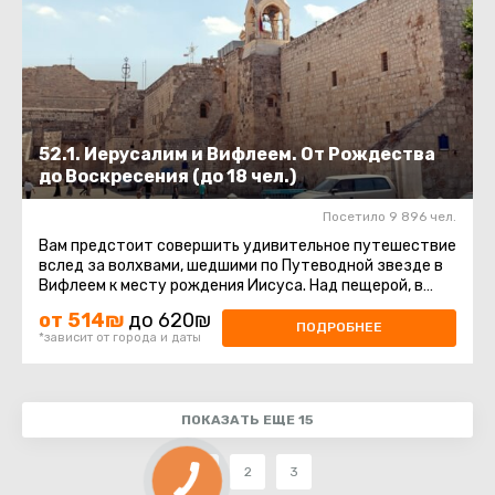
52.1. Иерусалим и Вифлеем. От Рождества
до Воскресения (до 18 чел.)
Посетило 9 896 чел.
Вам предстоит совершить удивительное путешествие
вслед за волхвами, шедшими по Путеводной звезде в
Вифлеем к месту рождения Иисуса. Над пещерой, в
которой на свет ...
от 514₪
до 620₪
ПОДРОБНЕЕ
*зависит от города и даты
ПОКАЗАТЬ ЕЩЕ 15
1
2
3