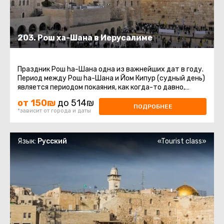
203. Рош ха-Шана в Иерусалиме
Праздник Рош ha-Шана одна из важнейших дат в году.
Период между Рош ha-Шана и Йом Кипур (судный день)
является периодом покаяния, как когда-то давно,
покаялся о содеянном ...
от 150₪
до 514₪
ПОДРОБНЕЕ
*зависит от города и даты
Язык:
Русский
«Tourist class»