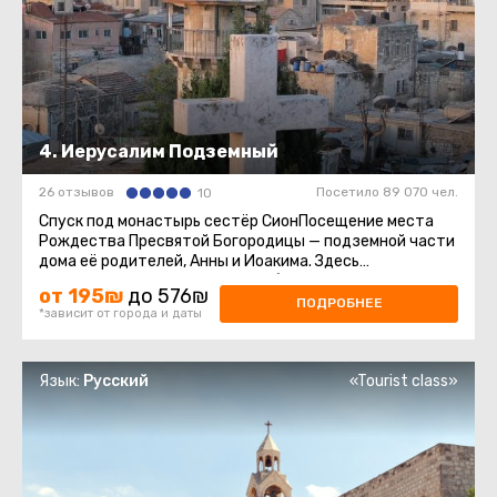
4. Иерусалим Подземный
26 отзывов
Посетило 89 070 чел.
10
Спуск под монастырь сестёр СионПосещение места
Рождества Пресвятой Богородицы — подземной части
дома её родителей, Анны и Иоакима. Здесь
располагалась первая катакомбная ...
от 195₪
до 576₪
ПОДРОБНЕЕ
*зависит от города и даты
Язык:
Русский
«Tourist class»