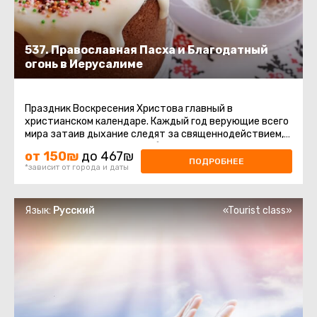
537. Православная Пасха и Благодатный
огонь в Иерусалиме
Праздник Воскресения Христова главный в
христианском календаре. Каждый год верующие всего
мира затаив дыхание следят за священнодействием,
происходящим в Храме Гроба ...
от 150₪
до 467₪
ПОДРОБНЕЕ
*зависит от города и даты
Язык:
Русский
«Tourist class»