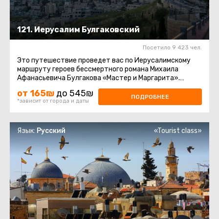
121. Иерусалим Булгаковский
Посетило 9 423 чел.
Это путешествие проведет вас по Иерусалимскому
маршруту героев бессмертного романа Михаила
Афанасьевича Булгакова «Мастер и Маргарита».
Парадокс. Те, кто читал ...
от 165₪
до 545₪
ПОДРОБНЕЕ
*зависит от города и даты
Язык:
Русский
«Tourist class»