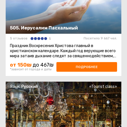
505. Иерусалим Пасхальный
5 отзывов
Посетило 9 667 чел.
5
Праздник Воскресения Христова главный в
христианском календаре. Каждый год верующие всего
мира затаив дыхание следят за священнодействием,
происходящим в Храме Гроба ...
от 150₪
до 467₪
ПОДРОБНЕЕ
*зависит от города и даты
Язык:
Русский
«Tourist class»