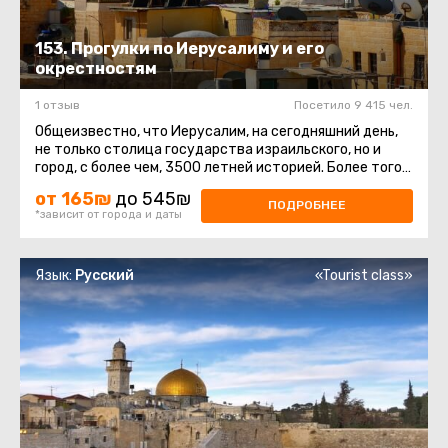
153. Прогулки по Иерусалиму и его
окрестностям
1 отзыв
Посетило 9 415 чел.
Общеизвестно, что Иерусалим, на сегодняшний день,
не только столица государства израильского, но и
город, с более чем, 3500 летней историей. Более того,
в городе живет три ...
от 165₪
до 545₪
ПОДРОБНЕЕ
*зависит от города и даты
Язык:
Русский
«Tourist class»