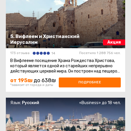
5. Вифлеем и Христианский
Иерусалим
Акция
173 отзыва
Посетило 1 288 756 чел.
14
В Вифлееме посещение Храма Рождества Христова,
который является одной из старейших непрерывно
действующих церквей мира. Он построен над пещерой,
где, согласно легенде ...
от 195₪
до 638₪
ПОДРОБНЕЕ
*зависит от города и даты
Язык:
Русский
«Business» до 18 чел.