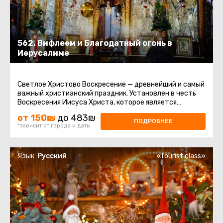
562. Вифлеем и Благодатный огонь в
Иерусалиме
Светлое Христово Воскресение — древнейший и самый
важный христианский праздник. Установлен в честь
Воскресения Иисуса Христа, которое является
центром всей библейской ...
от 150₪
до 483₪
ПОДРОБНЕЕ
*зависит от города и даты
Язык:
Русский
«Tourist class»