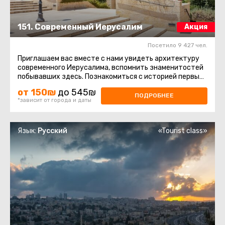
151. Современный Иерусалим
Акция
Посетило 9 427 чел.
Приглашаем вас вместе с нами увидеть архитектуру
современного Иерусалима, вспомнить знаменитостей
побывавших здесь. Познакомиться с историей первых
кварталов за ...
от 150₪
до 545₪
ПОДРОБНЕЕ
*зависит от города и даты
Язык:
Русский
«Tourist class»