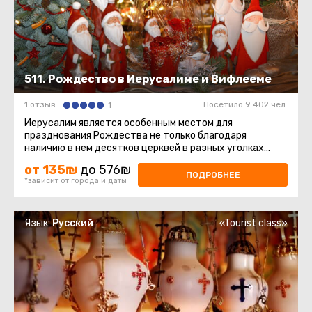
511. Рождество в Иерусалиме и Вифлееме
1 отзыв
Посетило 9 402 чел.
1
Иерусалим является особенным местом для
празднования Рождества не только благодаря
наличию в нем десятков церквей в разных уголках
Старого города и окрестностях ...
от 135₪
до 576₪
ПОДРОБНЕЕ
*зависит от города и даты
Язык:
Русский
«Tourist class»