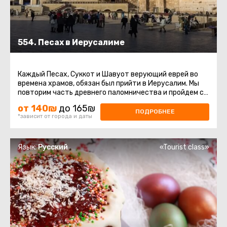
554. Песах в Иерусалиме
Каждый Песах, Суккот и Шавуот верующий еврей во
времена храмов, обязан был прийти в Иерусалим. Мы
повторим часть древнего паломничества и пройдем с
вами путем наших ...
от 140₪
до 165₪
ПОДРОБНЕЕ
*зависит от города и даты
Язык:
Русский
«Tourist class»