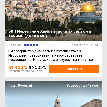
50.1 Иерусалим Христианский - святой и
вечный (до 18 чел.)
4 отзыва
Посетило 9 688 чел.
1
Вы совершите удивительное путешествие в
Иерусалим, повторите путь и прочувствуете
последние дни Иисуса. Наша экскурсия начнется со
смотровой площадки Маслиничной ...
от 420₪
до 505₪
ПОДРОБНЕЕ
*зависит от города и даты
Язык:
Русский
«Business» до 18 чел.