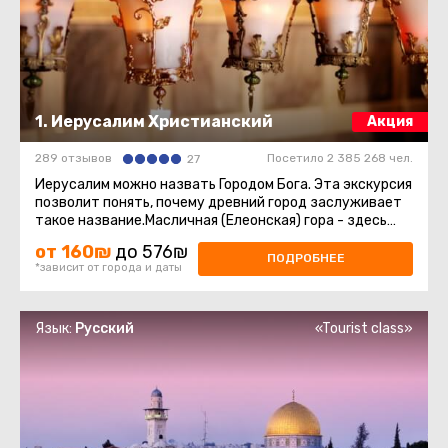
1. Иерусалим Христианский
Акция
289 отзывов
Посетило 2 385 268 чел.
27
Иерусалим можно назвать Городом Бога. Эта экскурсия
позволит понять, почему древний город заслуживает
такое название.Масличная (Елеонская) гора - здесь
нас ждёт восхитительный ...
от 160₪
до 576₪
ПОДРОБНЕЕ
*зависит от города и даты
Язык:
Русский
«Tourist class»