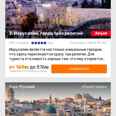
2. Иерусалим, город трёх религий
Акция
278 отзывов
Посетило 1 788 278 чел.
124
Иерусалим является настолько уникальным городом,
что здесь пересекаются сразу три религии. Для
туриста эта новость хороша тем, что ему откроется
многообразие культур ...
от 160₪
до 576₪
ПОДРОБНЕЕ
*зависит от города и даты
Язык:
Русский
«Tourist class»