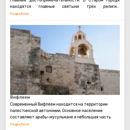
главные достопримечательности. В Старом городе
находятся главные святыни трёх религий:
мусульманской, иудейской и христианской. Также есть
несколько кварталов, в которых проживают евреи,
арабы, христиане и армяне. Несмотря на то, что армяне
также исповедуют христианство, для них проводятся
отдельные службы в храмах, и живут они обособленно.
В армянском квартале практически не бывает
туристических экскурсий. Каждый может увидеть
потрясающие памятники старинной архитектуры,
просто прогулявшись по Старому городу. Башня
Давида, Храм Гроба Господня, сохранившаяся римская
торговая улица, Стена Плача и многие другие
достопримечательности Иерусалима открыты для
посещения туристами.
Вифлеем
Современный Вифлеем находится на территории
палестинской автономии. Основное население
составляют арабы-мусульмане и небольшая часть
арабов-христиан. Основной доход Вифлеему приносит
поток туристов. В этот город съезжаются