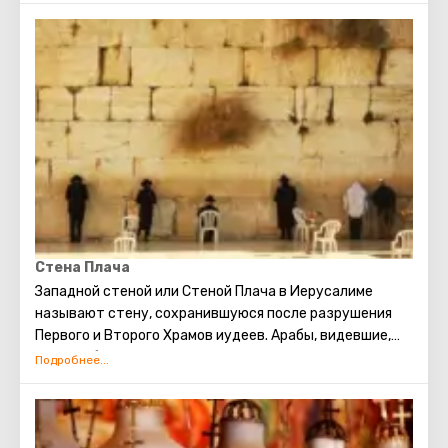
христианские паломники со всего света. Именно здесь
родился Иисус Христос. Каждое Рождество в
Вифлееме проводятся рождественские мессы,
которые транслируют по всему миру. Главная святыня
города – серебряная звезда в пещере храма
Рождества Христова, которой отмечено место, где
появился на свет Иисус. В этом храме есть
чудотворная икона улыбающейся Божьей Матери,
пещера Избиенных младенцев.
Стена Плача
Западной стеной или Стеной Плача в Иерусалиме
называют стену, сохранившуюся после разрушения
Первого и Второго Храмов иудеев. Арабы, видевшие,
как скорбят евреи о разрушении храма, прозвали это
место Стеной плача. В настоящее время существует
традиция: стоя у Стены Плача просить о самом
сокровенном. Можно также вложить между камней
Стены записку с заветным желанием, которое