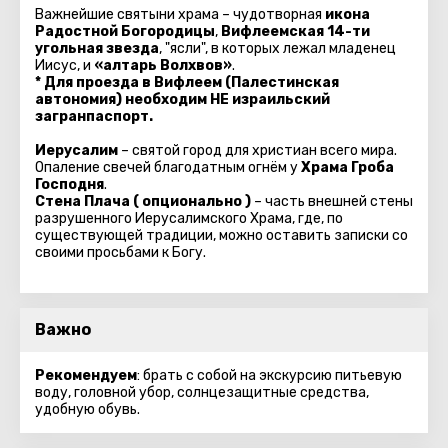
Важнейшие святыни храма – чудотворная
икона
Радостной Богородицы
,
Вифлеемская 14-ти
угольная звезда
, "ясли", в которых лежал младенец
Иисус, и
«алтарь Волхвов»
.
* Для проезда в Вифлеем (Палестинская
автономия) необходим НЕ израильский
загранпаспорт.
Иерусалим
– святой город для христиан всего мира.
Опаление свечей благодатным огнём у
Храма Гроба
Господня
.
Стена Плача ( опционально )
– часть внешней стены
разрушенного Иерусалимского Храма, где, по
существующей традиции, можно оставить записки со
своими просьбами к Богу.
Важно
Рекомендуем
: брать с собой на экскурсию питьевую
воду, головной убор, солнцезащитные средства,
удобную обувь.