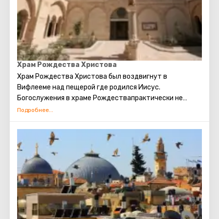
Храм Рождества Христова
Храм Рождества Христова был воздвигнут в
Вифлееме над пещерой где родился Иисус.
Богослужения в храме Рождествапрактически не
прерывались с ранневизантийской эпохи. Современное
здание Храма Рождества Христова является
единственным христианским храмом в
Палестине, сохранившимся с домусульманского
периода.