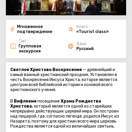
Мгновенное
Класс
подтверждение
«Tourist class»
Тип
Язык
Групповая
Русский
экскурсия
Светлое Христово Воскресение
— древнейший и
самый важный христианский праздник. Установлен в
честь Воскресения Иисуса Христа, которое является
центром всей библейской истории и основой всего
христианского учения.
В
Вифлееме
посещение
Храма Рождества
Христова,
который является одной из старейших
непрерывно действующих церквей мира. Он построен
над пещерой, где, согласно легенде, родился Иисус из
Назарета, поэтому для христиан всего мира церковь
Рождества является одной из величайших святынь.