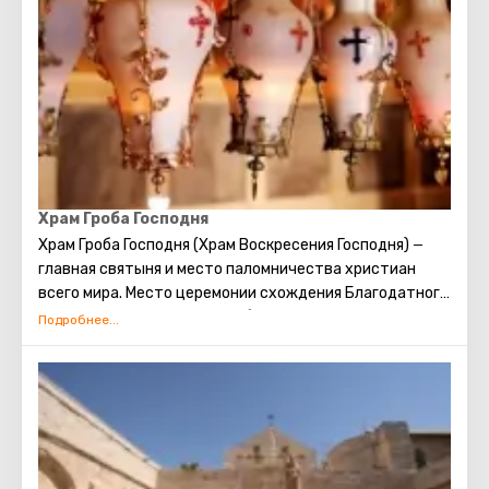
непременно сбудется. Собираясь посетить Стену
Плача, следует помнить о том, что это возможно
только в скромной одежде, прикрывающей колени и
плечи.
Храм Гроба Господня
Храм Гроба Господня (Храм Воскресения Господня)
—
главная святыня и место паломничества христиан
всего мира. Место церемонии схождения Благодатного
огня. Место распятия, погребения и воскрешения
Христа.