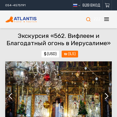
B2B ВХОД
054-4575191
222
Экскурсия «562. Вифлеем и
Благодатный огонь в Иерусалиме»
$
(USD)
₪
(ILS)