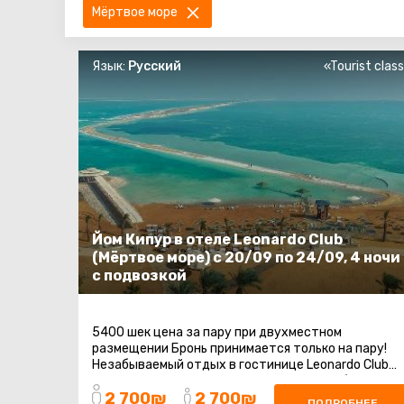
Мёртвое море
Язык:
Русский
«Tourist clas
Йом Кипур в отеле Leonardo Club
(Мёртвое море) с 20/09 по 24/09, 4 ночи
с подвозкой
5400 шек цена за пару при двухместном
размещении Бронь принимается только на пару!
Незабываемый отдых в гостинице Leonardo Club
включает групповой трансфер с точки сбора до ...
2 700₪
2 700₪
ПОДРОБНЕЕ