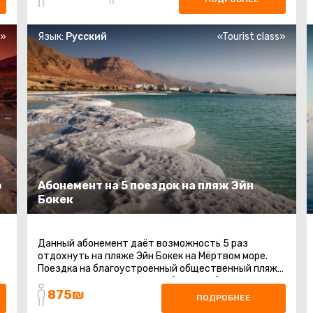
s»
Язык:
Русский
«Tourist class»
о
Абонемент на 5 поездок на пляж Эйн
Бокек
Данный абонемент даёт возможность 5 раз
отдохнуть на пляже Эйн Бокек на Мёртвом море.
Поездка на благоустроенный общественный пляж
на Мертвом море. Шезлонги (платные) ...
875₪
ПОДРОБНЕЕ