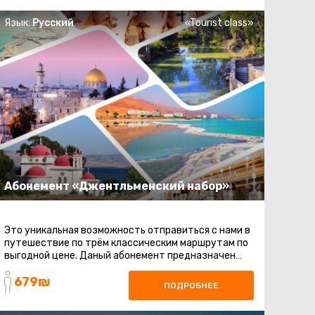
Язык:
Русский
«Tourist class»
Абонемент «Джентльменский набор»
Это уникальная возможность отправиться с нами в
путешествие по трём классическим маршрутам по
выгодной цене. Даный абонемент предназначен
для тех, кто хочет увидеть ...
679₪
ПОДРОБНЕЕ