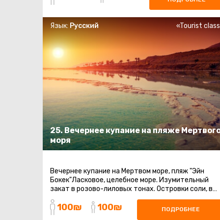
Язык:
Русский
«Tourist clas
25. Вечернее купание на пляже Мертвог
моря
Вечернее купание на Мертвом море, пляж "Эйн
Бокек"Ласковое, целебное море. Изумительный
закат в розово-лиловых тонах. Островки соли, в
лучах заходящего солнца, переливающиеся ...
100₪
100₪
ПОДРОБНЕЕ