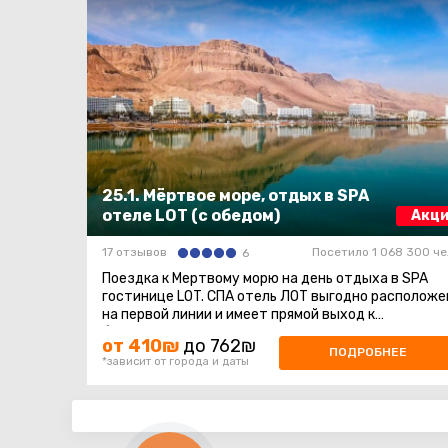
25.1. Мёртвое море, отдых в SPA
отеле LOT (с обедом)
Акци
17 отзывов
Посетило 1 068 300 че
6
Поездка к Мертвому морю на день отдыха в SPA
гостинице LOT. СПА отель ЛОТ выгодно расположен
на первой линии и имеет прямой выход к
благоустроенному пляжу Мертвого моря ...
от 410₪
до 762₪
ПОДРОБНЕЕ
*зависит от города и даты