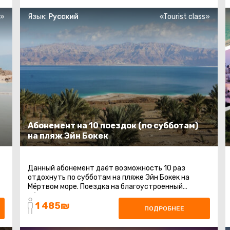
s»
Язык:
Русский
«Tourist class»
Абонемент на 10 поездок (по субботам)
на пляж Эйн Бокек
Данный абонемент даёт возможность 10 раз
отдохнуть по субботам на пляже Эйн Бокек на
Мёртвом море. Поездка на благоустроенный
общественный пляж на Мертвом море. Шезлонги ...
1 485₪
ПОДРОБНЕЕ