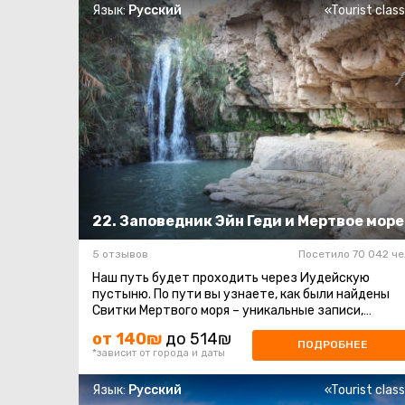
Язык:
Русский
«Tourist clas
22. Заповедник Эйн Геди и Мертвое море
5 отзывов
Посетило 70 042 че
Наш путь будет проходить через Иудейскую
пустыню. По пути вы узнаете, как были найдены
Свитки Мертвого моря – уникальные записи,
оказавшие серьёзное влияние на иудаизм ...
от 140₪
до 514₪
ПОДРОБНЕЕ
*зависит от города и даты
Язык:
Русский
«Tourist clas