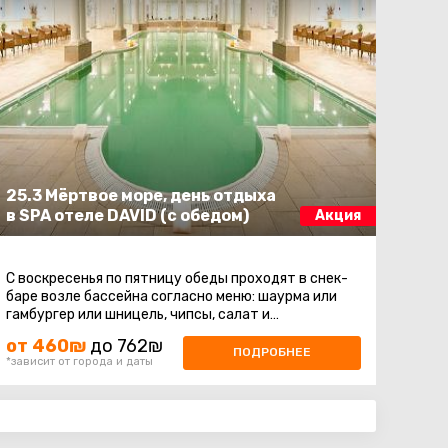
25.3 Мёртвое море, день отдыха
в SPA отеле DAVID (с обедом)
Акция
С воскресенья по пятницу обеды проходят в снек-
баре возле бассейна согласно меню: шаурма или
гамбургер или шницель, чипсы, салат и
напитки.Поездка на день отдыха в СПА ...
от 460₪
до 762₪
ПОДРОБНЕЕ
*зависит от города и даты