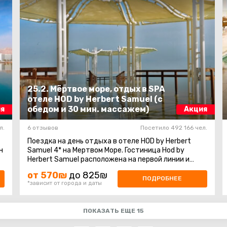
25.2. Мёртвое море, отдых в SPA
отеле HOD by Herbert Samuel (с
обедом и 30 мин. массажем)
я
Акция
л.
6 отзывов
Посетило 492 166 чел.
Поездка на день отдыха в отеле HOD by Herbert
Samuel 4* на Мертвом Море. Гостиница Hod by
Herbert Samuel расположена на первой линии и
имеет выход на прилегающий к отелю
от 570₪
до 825₪
благоустроенный ...
ПОДРОБНЕЕ
*зависит от города и даты
ПОКАЗАТЬ ЕЩЕ 15