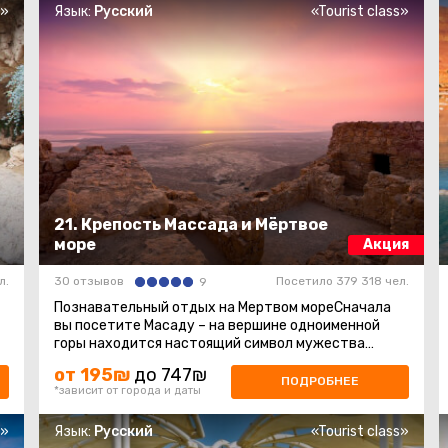
s»
Язык:
Русский
«Tourist class»
21. Крепость Массада и Мёртвое
море
Акция
л.
30 отзывов
Посетило 379 318 чел.
9
Познавательный отдых на Мертвом мореСначала
вы посетите Масаду – на вершине одноименной
горы находится настоящий символ мужества
еврейского народа! Это развалины ...
от 195₪
до 747₪
ПОДРОБНЕЕ
*зависит от города и даты
s»
Язык:
Русский
«Tourist class»