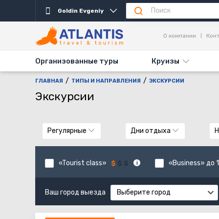
Goldin Evgeniy
О компании
Кон
Организованные туры
Круизы
ГЛАВНАЯ
ТИПЫ И НАПРАВЛЕНИЯ
ЭКСКУРСИИ
Экскурсии
Регулярные
Дни отдыха
Н
«Tourist class»
«Business» до 1
Ваш город выезда
Выберите город