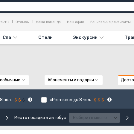
такты
Отзывы
Наша команда
Наш офис
Банковские реквизиты
Спа
Отели
Экскурсии
Тра
еобычные
Абонементы и подарки
Досто
8 чел.
«Premium» до 8 чел.
Место посадки в автобус
Выберите место