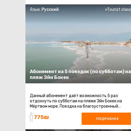
Язык:
Русский
«Tourist clas
Абонемент на 5 поездок (по субботам) на
пляж Эйн Бокек
Данный абонемент даёт возможность 5 раз
отдохнуть по субботам на пляже Эйн Бокек на
Мёртвом море. Поездка на благоустроенный
общественный пляж на Мертвом море. Шезлонги ...
775₪
ПОДРОБНЕЕ