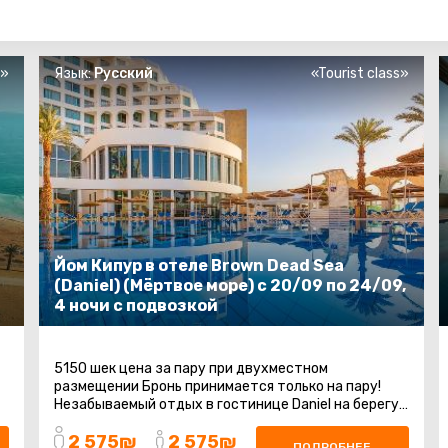
s»
Язык:
Русский
«Tourist class»
Йом Кипур в отеле Brown Dead Sea
(Daniel) (Мёртвое море) с 20/09 по 24/09,
4 ночи с подвозкой
5150 шек цена за пару при двухместном
размещении Бронь принимается только на пару!
Незабываемый отдых в гостинице Daniel на берегу
Мертвого Моря включает групповой трансфер ...
2 575₪
2 575₪
ПОДРОБНЕЕ