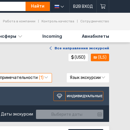
Найти
B2B ВХОД
Работа в компании
Контроль качества
Сотрудничество
нсферы
Incoming
Авиабилеты
Все направления экскурсий
$
(USD)
₪
(ILS)
примечательности
Язык экскурсии
ИНДИВИДУАЛЬНЫЕ
Даты экскурсии