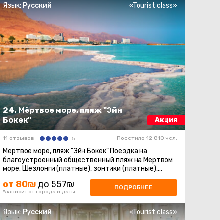
Язык:
Русский
«Tourist class»
24. Мёртвое море, пляж "Эйн
Бокек"
Акция
11 отзывов
Посетило 12 810 чел.
5
Мeртвое море, пляж "Эйн Бокек" Поездка на
благоустроенный общественный пляж на Мертвом
море. Шезлонги (платные), зонтики (платные),
раздевалки, душевые. ...
от 80₪
до 557₪
ПОДРОБНЕЕ
*зависит от города и даты
Язык:
Русский
«Tourist class»