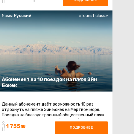
Язык:
Русский
«Tourist class»
Абонемент на 10 поездок на пляж Эйн
Бокек
Данный абонемент даёт возможность 10 раз
отдохнуть на пляже Эйн Бокек на Мёртвом море.
Поездка на благоустроенный общественный пляж
на Мертвом море. Шезлонги (платные) ...
1 755₪
ПОДРОБНЕЕ