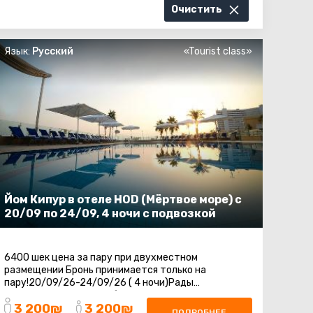
Очистить
Язык:
Русский
«Tourist class»
Йом Кипур в отеле HOD (Мёртвое море) с
20/09 по 24/09, 4 ночи с подвозкой
6400 шек цена за пару при двухместном
размещении Бронь принимается только на
пару!20/09/26-24/09/26 ( 4 ночи)Рады
предложить Вам не за бываемый отдых в отеле
3 200₪
3 200₪
HOD на Мертвом Море.Отдых ...
ПОДРОБНЕЕ