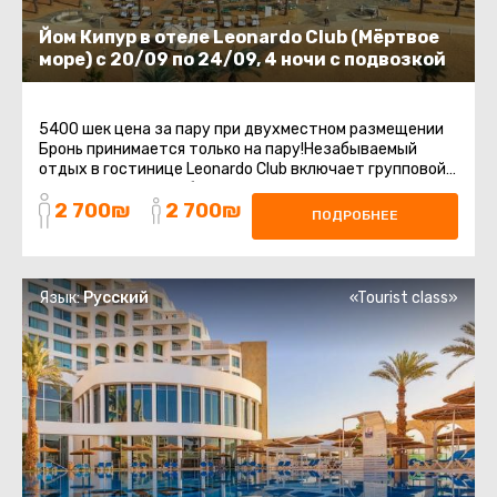
Йом Кипур в отеле Leonardo Club (Мёртвое
море) с 20/09 по 24/09, 4 ночи с подвозкой
5400 шек цена за пару при двухместном размещении
Бронь принимается только на пару!Незабываемый
отдых в гостинице Leonardo Club включает групповой
трансфер с точки сбора до ...
2 700₪
2 700₪
ПОДРОБНЕЕ
Язык:
Русский
«Tourist class»