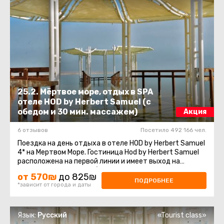
25.2. Мёртвое море, отдых в SPA
отеле HOD by Herbert Samuel (с
обедом и 30 мин. массажем)
Акция
6 отзывов
Посетило 492 166 чел.
Поездка на день отдыха в отеле HOD by Herbert Samuel
4* на Мертвом Море. Гостиница Hod by Herbert Samuel
расположена на первой линии и имеет выход на
прилегающий к отелю благоустроенный ...
от 570₪
до 825₪
ПОДРОБНЕЕ
*зависит от города и даты
Язык:
Русский
«Tourist class»