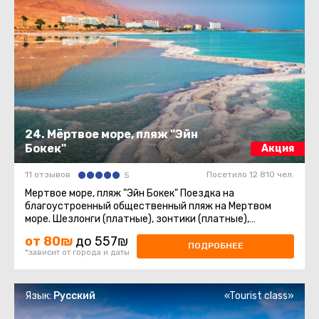
24. Мёртвое море, пляж "Эйн
Бокек"
Акция
11 отзывов
Посетило 12 810 чел.
5
Мeртвое море, пляж "Эйн Бокек" Поездка на
благоустроенный общественный пляж на Мертвом
море. Шезлонги (платные), зонтики (платные),
раздевалки, душевые. ...
от 80₪
до 557₪
ПОДРОБНЕЕ
*зависит от города и даты
Язык:
Русский
«Tourist class»