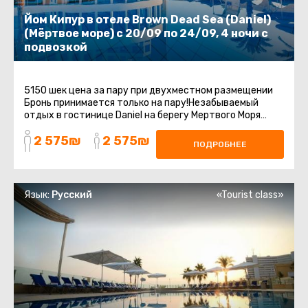
Йом Кипур в отеле Brown Dead Sea (Daniel)
(Мёртвое море) с 20/09 по 24/09, 4 ночи с
подвозкой
5150 шек цена за пару при двухместном размещении
Бронь принимается только на пару!Незабываемый
отдых в гостинице Daniel на берегу Мертвого Моря
включает групповой трансфер ...
2 575₪
2 575₪
ПОДРОБНЕЕ
Язык:
Русский
«Tourist class»