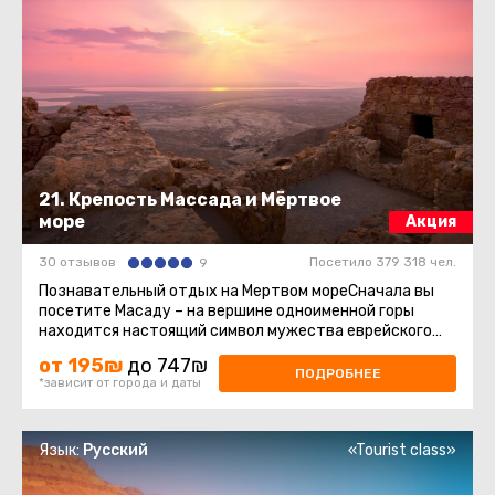
21. Крепость Массада и Мёртвое
море
Акция
30 отзывов
Посетило 379 318 чел.
9
Познавательный отдых на Мертвом мореСначала вы
посетите Масаду – на вершине одноименной горы
находится настоящий символ мужества еврейского
народа! Это развалины ...
от 195₪
до 747₪
ПОДРОБНЕЕ
*зависит от города и даты
Язык:
Русский
«Tourist class»