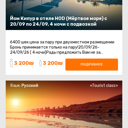
Йом Кипур в отеле HOD (Мёртвое море) с
20/09 по 24/09, 4 ночи с подвозкой
6400 шек цена за пару при двухместном размещении
Бронь принимается только на пару!20/09/26-
24/09/26 ( 4 ночи)Рады предложить Вам не за
бываемый отдых в отеле HOD на Мертвом Море.Отдых
3 200₪
3 200₪
...
ПОДРОБНЕЕ
Язык:
Русский
«Tourist class»