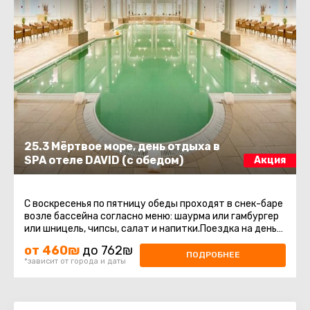
25.3 Мёртвое море, день отдыха в
SPA отеле DAVID (с обедом)
Акция
С воскресенья по пятницу обеды проходят в снек-баре
возле бассейна согласно меню: шаурма или гамбургер
или шницель, чипсы, салат и напитки.Поездка на день
отдыха в СПА ...
от 460₪
до 762₪
ПОДРОБНЕЕ
*зависит от города и даты