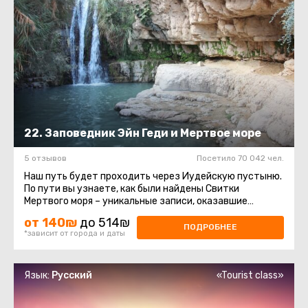
22. Заповедник Эйн Геди и Мертвое море
5 отзывов
Посетило 70 042 чел.
Наш путь будет проходить через Иудейскую пустыню.
По пути вы узнаете, как были найдены Свитки
Мертвого моря – уникальные записи, оказавшие
серьёзное влияние на иудаизм ...
от 140₪
до 514₪
ПОДРОБНЕЕ
*зависит от города и даты
Язык:
Русский
«Tourist class»