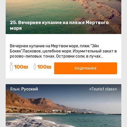
25. Вечернее купание на пляже Мертвого
моря
Вечернее купание на Мертвом море, пляж "Эйн
Бокек"Ласковое, целебное море. Изумительный закат в
розово-лиловых тонах. Островки соли, в лучах
заходящего солнца, переливающиеся ...
100₪
100₪
ПОДРОБНЕЕ
Язык:
Русский
«Tourist class»