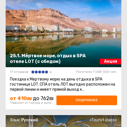
25.1. Мёртвое море, отдых в SPA
отеле LOT (с обедом)
Акция
17 отзывов
Посетило 1 068 300 чел.
6
Поездка к Мертвому морю на день отдыха в SPA
гостинице LOT. СПА отель ЛОТ выгодно расположен на
первой линии и имеет прямой выход к
благоустроенному пляжу Мертвого моря ...
от 410₪
до 762₪
ПОДРОБНЕЕ
*зависит от города и даты
Язык:
Русский
«Tourist class»