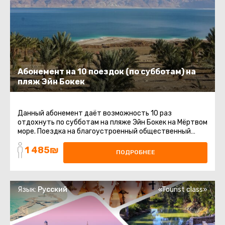
Абонемент на 10 поездок (по субботам) на
пляж Эйн Бокек
Данный абонемент даёт возможность 10 раз
отдохнуть по субботам на пляже Эйн Бокек на Мёртвом
море. Поездка на благоустроенный общественный
пляж на Мертвом море. Шезлонги ...
1 485₪
ПОДРОБНЕЕ
Язык:
Русский
«Tourist class»