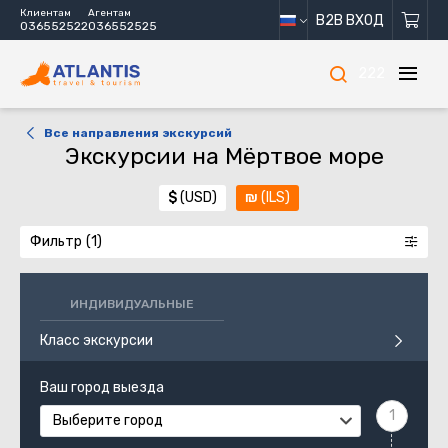
Клиентам
Агентам
B2B ВХОД
036552522
036552525
222
Все направления экскурсий
Экскурсии на Мёртвое море
$
(USD)
₪
(ILS)
Фильтр
ИНДИВИДУАЛЬНЫЕ
Класс экскурсии
Ваш город выезда
Выберите город