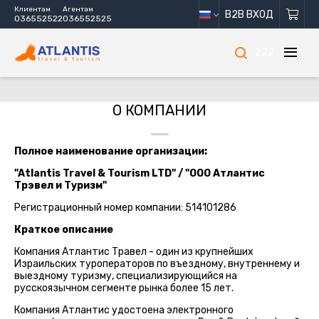
Клиентам
Агентам
B2B ВХОД
036552522
036552525
222
О КОМПАНИИ
Полное наименование организации:
"Atlantis Travel & Tourism LTD" / "ООО Атлантис
Трэвел и Туризм"
Регистрационный номер компании: 514101286
Краткое описание
Компания Атлантис Травел - один из крупнейших
Израильских туроператоров по въездному, внутреннему и
выездному туризму, специализирующийся на
русскоязычном сегменте рынка более 15 лет.
Компания Атлантис удостоена электронного