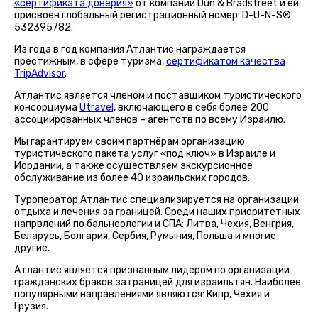
«сертификата доверия»
от компании Dun & Bradstreet и ей
присвоен глобальный регистрационный номер: D-U-N-S®
532395782.
Из года в год компания Атлантис награждается
престижным, в сфере туризма,
сертификатом качества
TripAdvisor
.
Атлантис является членом и поставщиком туристического
консорциума
Utravel,
включающего в себя более 200
ассоциированных членов – агентств по всему Израилю.
Мы гарантируем своим партнёрам организацию
туристического пакета услуг «под ключ» в Израиле и
Иордании, а также осуществляем экскурсионное
обслуживание из более 40 израильских городов.
Туроператор Атлантис специализируется на организации
отдыха и лечения за границей. Среди наших приоритетных
напрвлений по бальнеологии и СПА: Литва, Чехия, Венгрия,
Беларусь, Болгария, Сербия, Румыния, Польша и многие
другие.
Атлантис является признанным лидером по организации
гражданских браков за границей для израильтян. Наиболее
популярными направлениями являются: Кипр, Чехия и
Грузия.