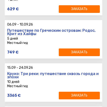
4 дней
Выплывает
Даты тура
:
:
629
€
ЗАКАЗАТЬ
3 ночей
Возврат
:
06.09
-
10.09.26
Путешествие по Греческим островам: Родос,
Крит из Хайфы
5 дней
Местный гид
5 дней
Выплывает
Даты тура
:
:
749
€
ЗАКАЗАТЬ
4 ночей
Возврат
:
15.09
-
24.09.26
Круиз: Три реки: путешествие сквозь города и
эпохи
10 дней
Местный гид
10 дней
3365
€
ЗАКАЗАТЬ
9 ночей
Вылет
: