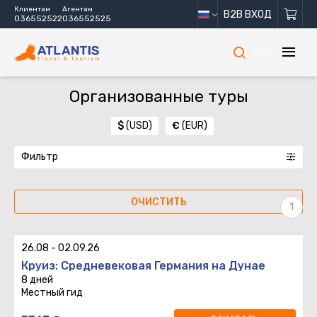
Клиентам
Агентам
B2B ВХОД
036552522
036552525
222
Организованные туры
$
(USD)
€
(EUR)
Фильтр
ОЧИСТИТЬ
26.08
-
02.09.26
Круиз: Средневековая Германия на Дунае
8 дней
Местный гид
8 дней