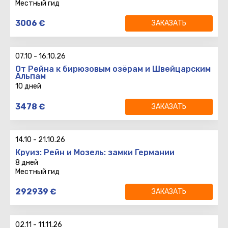
Местный гид
8 дней
3006
€
ЗАКАЗАТЬ
7 ночей
Вылет
:
TLV
CGN
06:00
07.10
-
16.10.26
Возврат
:
CGN
TLV
11:15
От Рейна к бирюзовым озёрам и Швейцарским
Альпам
10 дней
10 дней
3478
€
ЗАКАЗАТЬ
9 ночей
Вылет
:
Возврат
:
14.10
-
21.10.26
Круиз: Рейн и Мозель: замки Германии
8 дней
Местный гид
8 дней
292939
€
ЗАКАЗАТЬ
7 ночей
Вылет
:
TLV
IZ481
06:00
02.11
-
11.11.26
Возврат
:
CGN