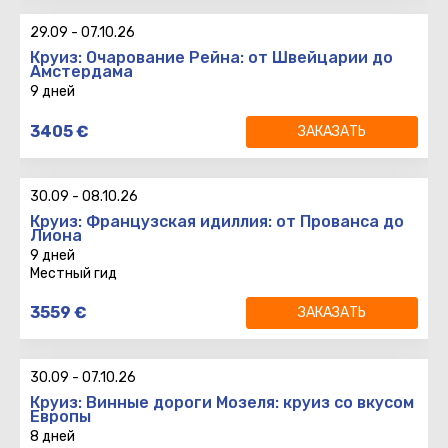
Возврат
:
29.09
-
07.10.26
Круиз: Очарование Рейна: от Швейцарии до
Амстердама
9 дней
9 дней
3405
€
ЗАКАЗАТЬ
8 ночей
Вылет
:
Возврат
:
30.09
-
08.10.26
Круиз: Французская идиллия: от Прованса до
Лиона
9 дней
Местный гид
9 дней
3559
€
ЗАКАЗАТЬ
8 ночей
Вылет
:
TLV
LY321
14:45
30.09
-
07.10.26
Возврат
:
CDG
LY328
19:15
Круиз: Винные дороги Мозеля: круиз со вкусом
Европы
8 дней