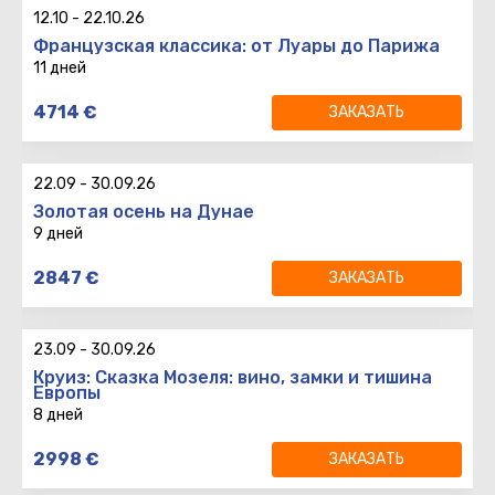
Возврат
:
12.10
-
22.10.26
Французская классика: от Луары до Парижа
11 дней
11 дней
Даты тура
:
4714
€
ЗАКАЗАТЬ
10 ночей
18.09 - 28.06.26
Вылет
:
710
€
Возврат
:
22.09
-
30.09.26
Золотая осень на Дунае
9 дней
9 дней
2847
€
ЗАКАЗАТЬ
8 ночей
Вылет
:
Возврат
:
23.09
-
30.09.26
Круиз: Сказка Мозеля: вино, замки и тишина
Европы
8 дней
8 дней
2998
€
ЗАКАЗАТЬ
7 ночей
Вылет
: