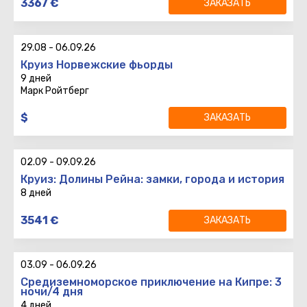
3367
€
ЗАКАЗАТЬ
7 ночей
Вылет
:
Возврат
:
29.08
-
06.09.26
Круиз Норвежские фьорды
9 дней
Марк Ройтберг
9 дней
$
ЗАКАЗАТЬ
8 ночей
Вылет
:
Возврат
:
02.09
-
09.09.26
Круиз: Долины Рейна: замки, города и история
8 дней
8 дней
3541
€
ЗАКАЗАТЬ
7 ночей
Вылет
:
Возврат
:
03.09
-
06.09.26
Средиземноморское приключение на Кипре: 3
ночи/4 дня
4 дней