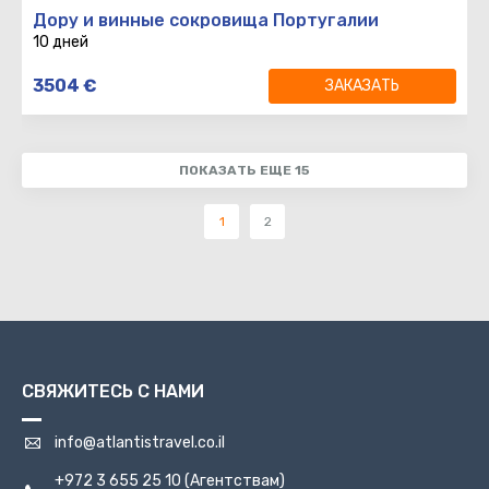
IZ482
11:15
Дору и винные сокровища Португалии
10 дней
10 дней
3504
€
ЗАКАЗАТЬ
9 ночей
Вылет
:
Возврат
:
ПОКАЗАТЬ ЕЩЕ 15
1
2
СВЯЖИТЕСЬ С НАМИ
info@atlantistravel.co.il
+972 3 655 25 10
(Агентствам)