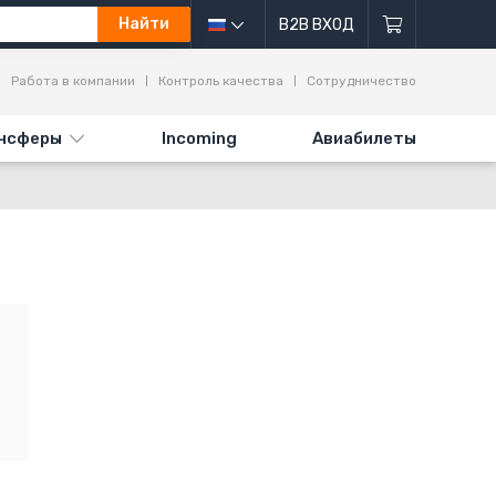
Найти
B2B ВХОД
Работа в компании
Контроль качества
Сотрудничество
нсферы
Incoming
Авиабилеты