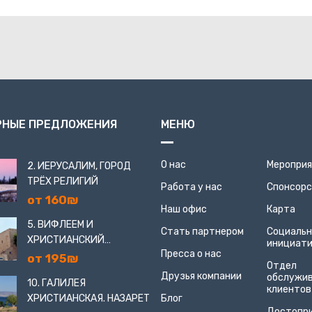
РНЫЕ ПРЕДЛОЖЕНИЯ
МЕНЮ
О нас
Меропри
2. ИЕРУСАЛИМ, ГОРОД
ТРЁХ РЕЛИГИЙ
Работа у нас
Спонсор
от 160₪
Наш офис
Карта
5. ВИФЛЕЕМ И
Стать партнером
Социаль
ХРИСТИАНСКИЙ
инициат
Пресса о нас
ИЕРУСАЛИМ
от 195₪
Отдел
Друзья компании
обслужи
10. ГАЛИЛЕЯ
клиентов
ХРИСТИАНСКАЯ. НАЗАРЕТ
Блог
Достопр