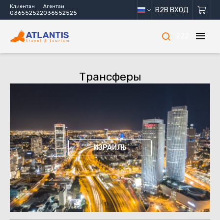
Клиентам
Агентам
B2B ВХОД
036552522
036552525
222
Трансферы
ИЗРАИЛЬ