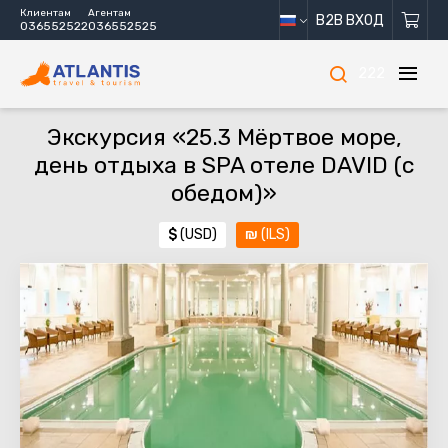
Клиентам
Агентам
B2B ВХОД
036552522
036552525
222
Экскурсия «25.3 Мёртвое море,
день отдыха в SPA отеле DAVID (с
обедом)»
$
(USD)
₪
(ILS)