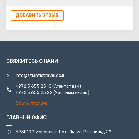
компонентов, содержащихся в Мёртвом море.
Использовали их и для укрепления Ноева ковчега. На
ДОБАВИТЬ ОТЗЫВ
берегах Мёртвого моря создана превосходная
курортная зона: гостиницы, санатории, центры
здоровья и красоты, проводящие процедуры с
использованием морской воды и лечебных грязей.
СВЯЖИТЕСЬ С НАМИ
info@atlantistravel.co.il
+972 3 655 25 10
(Агентствам)
+972 3 655 25 22
(Частным лицам)
Офисы продаж
ГЛАВНЫЙ ОФИС
5938109, Израиль, г. Бат-Ям, ул. Ротшильд 29