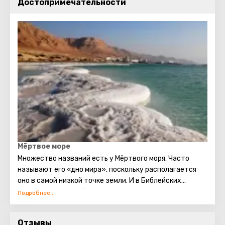
Достопримечательности
Мёртвое море
Множество названий есть у Мёртвого моря. Часто
называют его «дно мира», поскольку располагается
оно в самой низкой точке земли. И в Библейских
сюжетах этот необыкновенный водоём находит
отражение. Говорят, что в смеси для скрепления
кирпичей при строительстве Вавилонской башни
Отзывы
использовался состав, приготовленный на основе