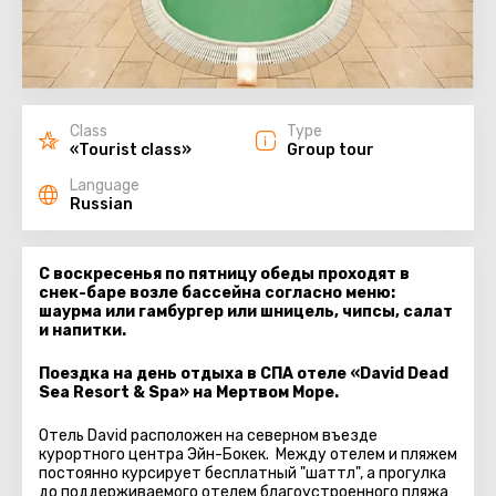
Class
Type
«Tourist class»
Group tour
Language
Russian
С воскресенья по пятницу обеды проходят в
снек-баре возле бассейна согласно меню:
шаурма или гамбургер или шницель, чипсы, салат
и напитки.
Поездка на день отдыха в СПА отеле «David Dead
Sea Resort & Spa» на Мертвом Море.
Отель David расположен на северном въезде
курортного центра Эйн-Бокек. Между отелем и пляжем
постоянно курсирует бесплатный "шаттл", а прогулка
до поддерживаемого отелем благоустроенного пляжа