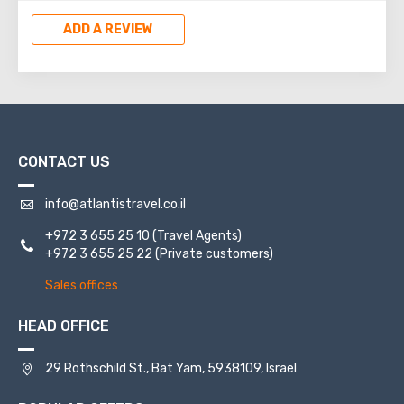
strengthen Noah's ark. On the shores of the Dead Sea, an
excellent resort area has been created: hotels, motels,
ADD A REVIEW
health and beauty centers that conduct procedures using
sea water and therapeutic mud.
CONTACT US
info@atlantistravel.co.il
+972 3 655 25 10
(Travel Agents)
+972 3 655 25 22
(Private customers)
Sales offices
HEAD OFFICE
29 Rothschild St., Bat Yam, 5938109, Israel