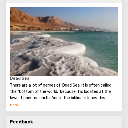
Dead Sea
There are a lot pf names of Dead Sea. It is often called
the “bottom of the world,” because it is located at the
lowest point on earth. And in the biblical stories this
unusual reservoir is reflected. They say that in the
mixture for bonding bricks during the construction of the
Tower of Babel, a composition was prepared based on the
Feedback
components contained in the Dead Sea. Used them to