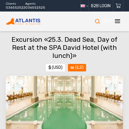
Clients
Agents
B2B LOGIN
036552522
036552525
222
Excursion «25.3. Dead Sea, Day of
Rest at the SPA David Hotel (with
lunch)»
$
(USD)
₪
(ILS)