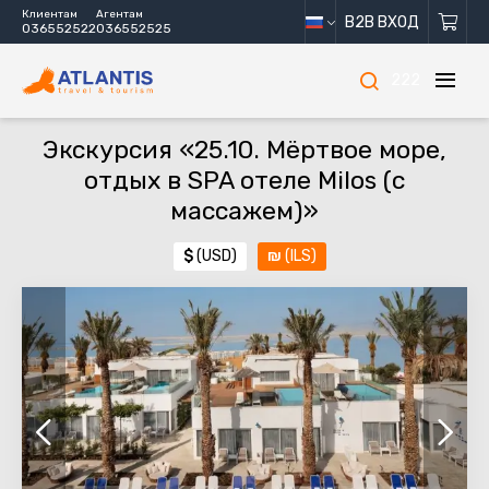
Клиентам
Агентам
B2B ВХОД
036552522
036552525
222
Экскурсия «25.10. Мёртвое море,
отдых в SPA отеле Milos (с
массажем)»
$
(USD)
₪
(ILS)