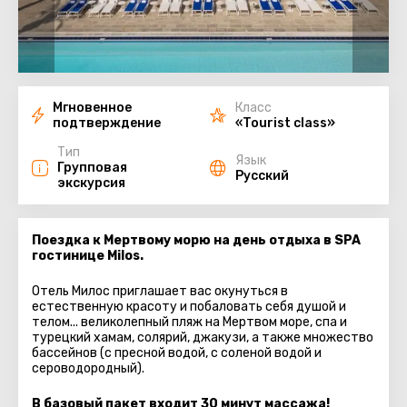
Мгновенное
Класс
подтверждение
«Tourist class»
Тип
Язык
Групповая
Русский
экскурсия
Поездка к Мертвому морю на день отдыха в SPA
гостинице Milos.
Отель Милос приглашает вас окунуться в
естественную красоту и побаловать себя душой и
телом... великолепный пляж на Мертвом море, спа и
турецкий хамам, солярий, джакузи, а также множество
бассейнов (с пресной водой, с соленой водой и
сероводородный).
В базовый пакет входит 30 минут массажа!