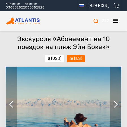
Клиентам
Агентам
B2B ВХОД
036552522
036552525
222
Экскурсия «Абонемент на 10
поездок на пляж Эйн Бокек»
$
(USD)
₪
(ILS)