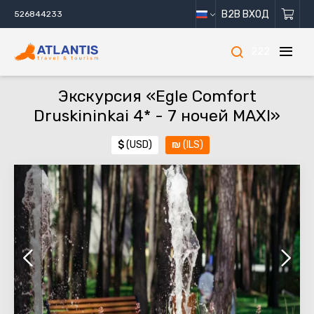
B2B ВХОД
526844233
222
Экскурсия «Egle Comfort
Druskininkai 4* - 7 ночей MAXI»
$
(USD)
₪
(ILS)