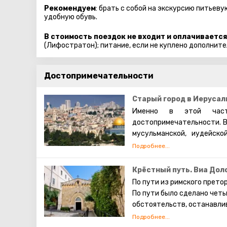
Рекомендуем
: брать с собой на экскурсию питьев
удобную обувь.
В стоимость поездок не входит и оплачивается
(Лифостратон); питание, если не куплено дополните
Достопримечательности
Старый город в Иерусал
Именно в этой част
достопримечательности. В
мусульманской, иудейско
которых проживают евреи,
также исповедуют христиа
живут они обособленно. В 
Крёстный путь. Виа Дол
экскурсий. Каждый может 
По пути из римского прето
просто прогулявшись по 
По пути было сделано чет
сохранившаяся римска
обстоятельств, останавли
достопримечательности И
станциями. На месте перв
часовни. Оставшиеся четыр