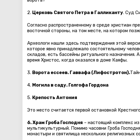
ворота?
2.
Церковь Святого Петра в Галликанту
. Суд С
Согласно распространенному в среде христиан пре
восточной стороны, на том месте, на котором поз
Археологи нашли здесь подтверждения этой версии
которое явно принадлежало состоятельному челов
складов, есть бассейны ритуального назначения. 
время Христос, когда оказался в доме Каяфы.
3.
Ворота ессеев. Гаввафа (Лифостротон).
Тайн
4.
Могила в саду. Голгофа Гордона
5.
Крепость Антония
Это место считается первой остановкой Крестного
6. Храм Гроба Господня
– настоящий комплекс из
мультикультурный. Помимо часовни Гроба Господня
монастыри и святилища нескольких религиозных с