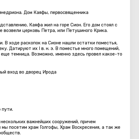
инедриона. Дом Каяфы, первосвященника
дставлению, Каяфа жил на горе Сион. Его дом стоял с
же возвели церковь Петра, или Петушиного Крика.
. В ходе раскопок на Сионе нашли остатки поместья,
еку. Датируют их
I
в. н. э. В поместье много помещений,
А еще темница. Возможно, именно здесь провел какое-то
ый вход во дворец Ирода
 пути.
 нескольких важнейших сооружений, причем
 мы посетим храм Голгофы, Храм Воскресения, а так же
ообществ.