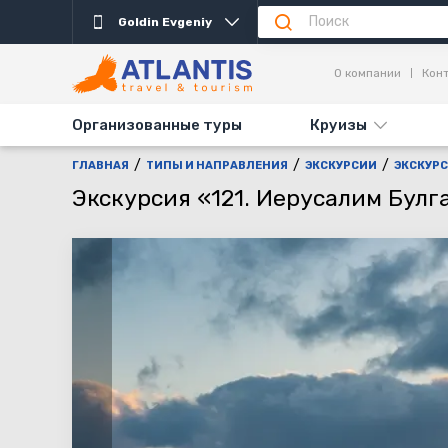
Goldin Evgeniy
Описание
Важно
Дни выезда
Информаци
О компании
Кон
Организованные туры
Круизы
ГЛАВНАЯ
ТИПЫ И НАПРАВЛЕНИЯ
ЭКСКУРСИИ
ЭКСКУРС
Экскурсия «121. Иерусалим Булг