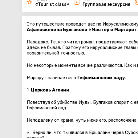
«Tourist class»
Групповая экскурсия
Это путешествие проведет вас по Иерусалимскому
Афанасьевича Булгакова
«Мастер и Маргарит
Парадокс. Те, кто читал роман, представляют себ
здесь не бывал. Поэтому его иерусалимские главы
поразительной точностью.
Но некоторые моменты все же различаются. Как и 
Маршрут начинается в
Гефсиманском саду
.
1.
Церковь Агонии
Повествуя об убийстве Иуды, Булгаков спорит с е
Гефсиманский сад.
Неподалеку от храма, чуть ниже его, расположена
«…Верно ли, что ты явился в Ершалаим через Сузск