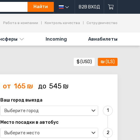
Найти
B2B ВХОД
Работа в компании
Контроль качества
Сотрудничество
нсферы
Incoming
Авиабилеты
$
(USD)
₪
(ILS)
от
165
₪
до
545
₪
Ваш город выезда
Выберите город
Место посадки в автобус
Выберите место