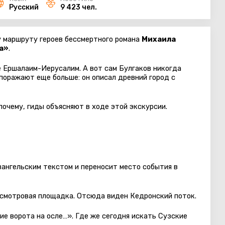
Русский
9 423 чел.
 маршруту героев бессмертного романа
Михаила
а»
.
е Ершалаим-Иерусалим. А вот сам Булгаков никогда
 поражают еще больше: он описал древний город с
почему, гиды объясняют в ходе этой экскурсии.
вангельским текстом и переносит место события в
 смотровая площадка. Отсюда виден Кедронский поток.
ие ворота на осле…». Где же сегодня искать Сузские