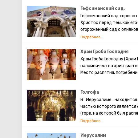
Крестному пути, можно сам
Гефсиманский сад.
Иисусу. ( В программе мар
Гефсиманский сад хорошо н
Христос перед тем, как его
огороженный сад с оливков
были немыми свидетелями с
территории сада в начале 
начали возводить, на том 
Храм Гроба Господня
часовни крестоносцев. Цер
Храм Гроба Господня (Храм
на её строительство пожер
паломничества христиан вс
главная святыня – камень, 
Место распятия, погребени
нет ни одной статуи, нет 
молитву Христа, поцелуй 
Голгофа
В Иерусалиме находится
частью которого является 
(гора, на которой был распя
Справа от центрального
проследовать к Голгофе.
алтарём православного п
Иерусалим