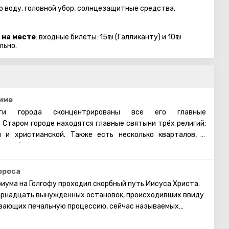
ую воду, головной убор, солнцезащитные средства,
 на месте
: входные билеты: 15₪ (Галликанту) и 10₪
льно.
име
и города сконцентрированы все его главные
 Старом городе находятся главные святыни трёх религий:
й и христианской. Также есть несколько кварталов, в
 арабы, христиане и армяне. Несмотря на то, что армяне
нство, для них проводятся отдельные службы в храмах, и
армянском квартале практически не бывает туристических
ороса
увидеть потрясающие памятники старинной архитектуры,
риума на Голгофу проходил скорбный путь Иисуса Христа.
Старому городу. Башня Давида, Храм Гроба Господня,
ырнадцать вынужденных остановок, происходивших ввиду
я торговая улица, Стена Плача и многие другие
вающих печальную процессию, сейчас называемых
ерусалима открыты для посещения туристами.
ых десяти станций построены небольшие церкви или
е можно увидеть в Храме Гроба Господня. Пройдя по