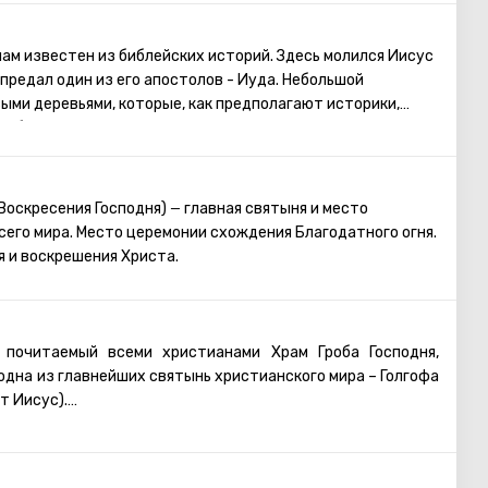
ому увидеть, прочувствовать то, что пришлось пережить
шрута посещение 5 последних точек)
ам известен из библейских историй. Здесь молился Иисус
 предал один из его апостолов - Иуда. Небольшой
ыми деревьями, которые, как предполагают историки,
обытий, развернувшихся в ночь после Тайной Вечери. На
ХХ века была построена Церковь Всех Наций. Когда её
месте обнаружили развалины византийской церкви и
ковь получила такое название по той причине, что деньги
 Воскресения Господня)
главная святыня и место
—
твовали 12 католических общин со всего света. Его
его мира. Место церемонии схождения Благодатного огня.
на котором молился Иисус в ту страшную ночь. В церкви
я и воскрешения Христа.
дневного освещения. Но есть мозаики, которые изображают
Иуды и последующее пленение Иисуса.
 почитаемый всеми христианами Храм Гроба Господня,
одна из главнейших святынь христианского мира – Голгофа
т Иисус).
 входа в Храм находятся ступеньки – по ним можно
 Это святое место окружено свечами и лампадами. Под
ридела, расположенного на Голгофе, есть углубление,