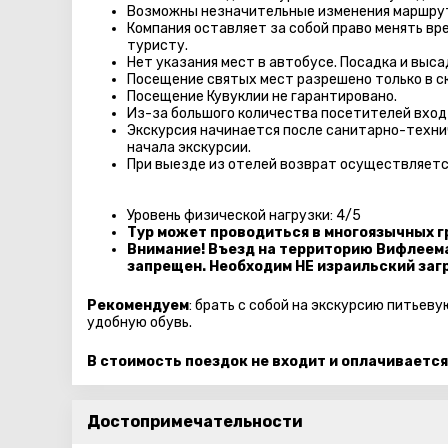
Возможны незначительные изменения маршру
Компания оставляет за собой право менять вр
туристу.
Нет указания мест в автобуcе. Посадка и выс
Посещение святых мест разрешено только в с
Посещение Кувуклии не гарантировано.
Из-за большого количества посетителей вход
Экскурсия начинается после санитарно-технич
начала экскурсии.
При выезде из отелей возврат осуществляетс
Уровень физической нагрузки: 4/5
Тур может проводиться в многоязычных г
Внимание! Въезд на территорию Вифлеем
запрещен. Необходим НЕ израильский заг
Рекомендуем
: брать с собой на экскурсию питьев
удобную обувь.
В стоимость поездок не входит и оплачивается
Достопримечательности