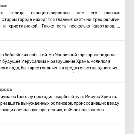
име
и города сконцентрированы все его главные
 Старом городе находятся главные святыни трёх религий:
й и христианской. Также есть несколько кварталов, в
 арабы, христиане и армяне. Несмотря на то, что армяне
нство, для них проводятся отдельные службы в храмах, и
армянском квартале практически не бывает туристических
увидеть потрясающие памятники старинной архитектуры,
го библейских событий. На Масличной горе проповедовал
Старому городу. Башня Давида, Храм Гроба Господня,
л будущее Иерусалима и разрушение Храма, молился в
я торговая улица, Стена Плача и многие другие
ого сада, был арестован из-за предательства одного из
ерусалима открыты для посещения туристами.
же, пророком Захарией в древности было сделано
. По нему Масличная гора расколется на две части, и
ие мёртвых. На западном склоне горы находится
ороса
огда-то был похоронен сын царя Давида- Авессалом, а
риума на Голгофу проходил скорбный путь Иисуса Христа.
х государственных деятелей Израиля.
ырнадцать вынужденных остановок, происходивших ввиду
вающих печальную процессию, сейчас называемых
ых десяти станций построены небольшие церкви или
е можно увидеть в Храме Гроба Господня. Пройдя по
ому увидеть, прочувствовать то, что пришлось пережить