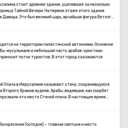
шрута посещение 5 последних точек)
усалима стоит древнее здание, уцелевшее за несколько
горница Тайной Вечери. На первом этаже этого здания
 Давида. Это был великий царь, ярчайшая фигура Ветхого
иль в мощное, сильное государство, сделав Иерусалим его
ил Ковчег Завета на горе Сион. Перед смертью Давид
мону средства и все необходимые чертежи для
а. Его почитают как в христианстве, так и в иудаизме и в
дится на территории палестинской автономии. Основное
бы-мусульмане и небольшая часть арабов-христиан.
приносит поток туристов. В этот город съезжаются
 всего света. Именно здесь родился Иисус Христос.
ееме проводятся рождественские мессы, которые
. Главная святыня города – серебряная звезда в пещере
 которой отмечено место, где появился на свет Иисус. В
ой Плача в Иерусалиме называют стену, сохранившуюся
ная икона улыбающейся Божьей Матери, пещера
и Второго Храмов иудеев. Арабы, видевшие, как скорбят
 прозвали это место Стеной плача. В настоящее время
 у Стены Плача просить о самом сокровенном. Можно
ей Стены записку с заветным желанием, которое
раясь посетить Стену Плача, следует помнить о том, что
омной одежде, прикрывающей колени и плечи.
 Воскресения Господня)
главная святыня и место
—