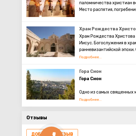
паломничества христиан вс
Место распятия, погребени
Храм Рождества Христо
Храм Рождества Христова 
Иисус. Богослужения в хр
ранневизантийской эпохи.
единственным христиански
домусульманского периода
Гора Сион
Гора Сион
Одно из самых священных м
гора – это символ дома.
Когда-то на этом холме, р
Отзывы
находилась крепость. Царь
здесь проходит часть сте
ДОБАВИТЬ ОТЗЫВ