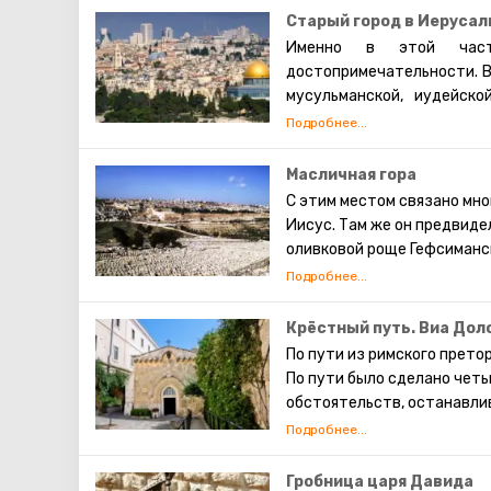
Старый город в Иерусал
Именно в этой част
достопримечательности. В
мусульманской, иудейско
которых проживают евреи,
также исповедуют христиа
живут они обособленно. В 
Масличная гора
экскурсий. Каждый может 
С этим местом связано мно
просто прогулявшись по 
Иисус. Там же он предвиде
сохранившаяся римска
оливковой роще Гефсиманск
достопримечательности И
его апостолов – Иуды. Так
предсказание о конце света
тогда начнётся воскрешен
Крёстный путь. Виа Дол
иудейское кладбище, где к
По пути из римского прето
сейчас там хоронят видны
По пути было сделано чет
обстоятельств, останавли
станциями. На месте перв
часовни. Оставшиеся четыр
Крестному пути, можно сам
Гробница царя Давида