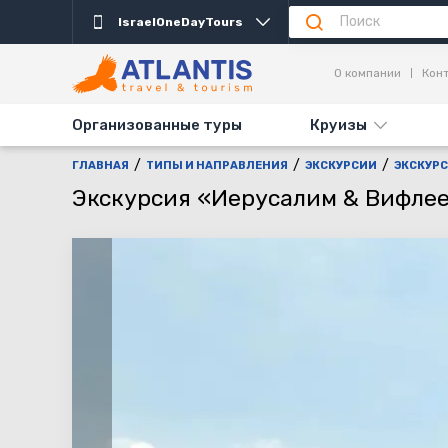
IsraelOneDayTours
Описание
Важно
Дни выезда
Акция
О компании
Кон
Организованные туры
Круизы
ГЛАВНАЯ
ТИПЫ И НАПРАВЛЕНИЯ
ЭКСКУРСИИ
ЭКСКУРС
Экскурсия «Иерусалим & Вифле