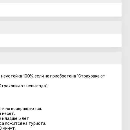
– неустойка 100%, если не приобретена "Страховка от
Страховки от невыезда".
ги не возвращаются.
 несет.
й младше 5 лет
са ложится на туриста.
0 минут.