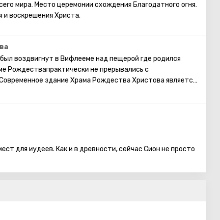
его мира. Место церемонии схождения Благодатного огня.
я и воскрешения Христа.
ва
был воздвигнут в Вифлееме над пещерой где родился
аме Рождествапрактически не прерывались с
 Современное здание Храма Рождества Христова является
м храмом в Палестине, сохранившимся с
.
ест для иудеев. Как и в древности, сейчас Сион не просто
асположенном в юго-западной части Иерусалима,
 Давид захватил ее, когда город был завоеван. Сейчас же
ны, отделяющей Старый город.