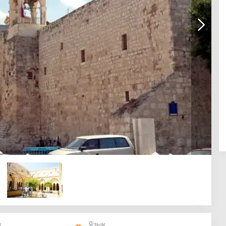
п
Язык