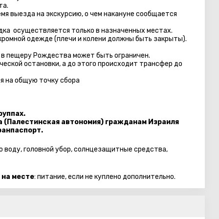
та.
емя выезда на экскурсию, о чем накануне сообщается
адка осуществляется только в назначенных местах.
кромной одежде (плечи и колени должны быть закрыты).
 в пещеру Рождества может быть ограничен.
еской остановки, а до этого происходит трансфер до
я на общую точку сбора
руппах.
а (Палестинская автономия) гражданам Израиля
ранпаспорт.
ую воду, головной убор, солнцезащитные средства,
 на месте
: питание, если не куплено дополнительно.