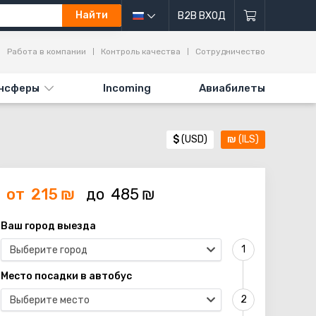
Найти
B2B ВХОД
Работа в компании
Контроль качества
Сотрудничество
нсферы
Incoming
Авиабилеты
$
(USD)
₪
(ILS)
от
215
₪
до
485
₪
Ваш город выезда
Выберите город
Место посадки в автобус
Выберите место