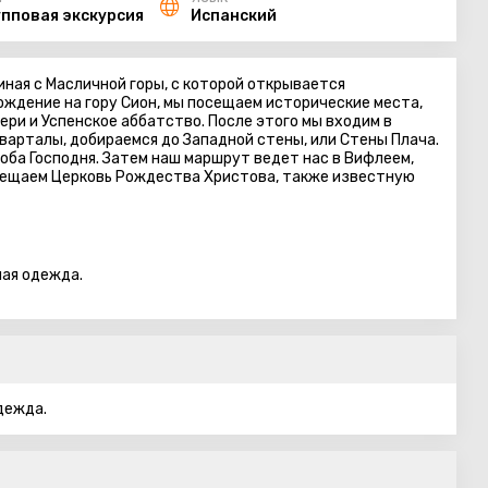
упповая экскурсия
Испанский
ная с Масличной горы, с которой открывается
ждение на гору Сион, мы посещаем исторические места,
ери и Успенское аббатство. После этого мы входим в
кварталы, добираемся до Западной стены, или Стены Плача.
роба Господня. Затем наш маршрут ведет нас в Вифлеем,
осещаем Церковь Рождества Христова, также известную
ная одежда.
дежда.