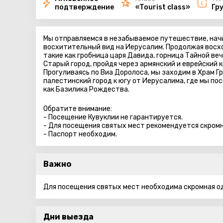
подтверждение
«Tourist class»
Гр
Мы отправляемся в незабываемое путешествие, начи
восхитительный вид на Иерусалим. Продолжая восхо
такие как гробница царя Давида, горница Тайной веч
Старый город, пройдя через армянский и еврейский 
Прогуливаясь по Виа Доролоса, мы заходим в Храм Г
палестинский город к югу от Иерусалима, где мы п
как Базилика Рождества.
Обратите внимание:
- Посещение Кувуклии не гарантируется.
- Для посещения святых мест рекомендуется скром
- Паспорт необходим.
Важно
Для посещения святых мест необходима скромная о
Дни выезда