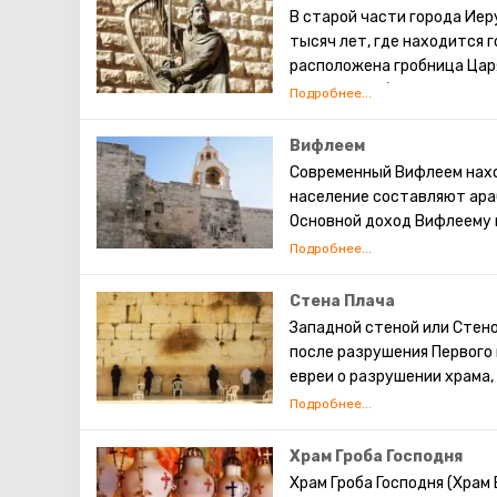
Иисусу. ( В программе мар
В старой части города Иер
тысяч лет, где находится 
расположена гробница Царя
Завета. Он объединил Изра
главной столицей, установ
передал своему сыну Соло
Вифлеем
строительства Первого Храм
Современный Вифлеем нахо
исламе.
население составляют ара
Основной доход Вифлеему 
христианские паломники со
Каждое Рождество в Вифл
транслируют по всему миру
Стена Плача
храма Рождества Христова,
Западной стеной или Стен
этом храме есть чудотвор
после разрушения Первого 
Избиенных младенцев.
евреи о разрушении храма,
существует традиция: стоя
также вложить между камн
непременно сбудется. Соби
Храм Гроба Господня
это возможно только в скр
Храм Гроба Господня (Храм