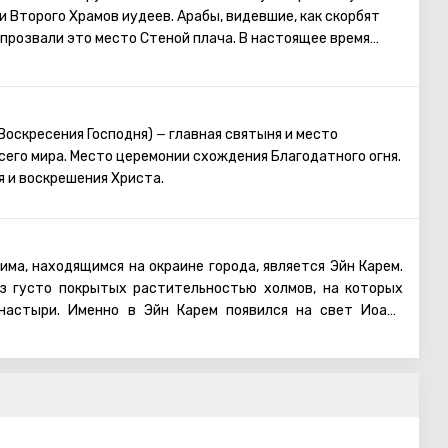
Старому городу. Башня Давида, Храм Гроба Господня,
и Второго Храмов иудеев. Арабы, видевшие, как скорбят
я торговая улица, Стена Плача и многие другие
 прозвали это место Стеной плача. В настоящее время
ерусалима открыты для посещения туристами.
 у Стены Плача просить о самом сокровенном. Можно
ей Стены записку с заветным желанием, которое
раясь посетить Стену Плача, следует помнить о том, что
омной одежде, прикрывающей колени и плечи.
 Воскресения Господня)
главная святыня и место
—
его мира. Место церемонии схождения Благодатного огня.
я и воскрешения Христа.
ма, находящимся на окраине города, является Эйн Карем.
з густо покрытых растительностью холмов, на которых
настыри. Именно в Эйн Карем появился на свет Иоанн
ля христиан источник, из которого, по преданию, попила
 источник и назван её именем). На территории русского
тся камень, сидя на котором, читал проповеди сам Иоанн
енное место туристов и жителей Иерусалима, ведь он