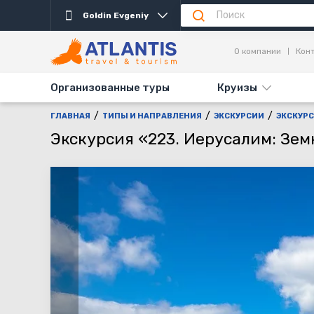
Goldin Evgeniy
Описание
Дни выезда
Информация
Дост
О компании
Кон
Организованные туры
Круизы
ГЛАВНАЯ
ТИПЫ И НАПРАВЛЕНИЯ
ЭКСКУРСИИ
ЭКСКУРС
Экскурсия «223. Иерусалим: Зе