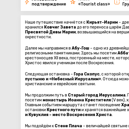
подтверждение
«Tourist class»
Гр
Наше путешествие начнётся с
Кирьят-Иарим
– дре
хранился
Ковчег Завета
до его переноса царём Да
Пресвятой Девы Марии
, возвышающийся на верши
окрестности.
Далее мы направимся в
Абу-Гош
– одно из древнейш
религиозными памятниками. Здесь мы посетим
Абба
крестоносцев XII века, построенный на месте, кот
Христос явился ученикам после Воскресения.
Следующая остановка –
Гора Скопус
, с которой о
пустыню и «Небесный Иерусалим»
. Отсюда можн
христианские и еврейские святыни.
Мы продолжим путь в
Старый город Иерусалима
.
посетим
монастырь Иоанна Крестителя
(V век),
Главным событием маршрута станет посещение
Хра
остановки
Крестного пути
и хранятся важнейшие 
и Кувуклия – место Воскресения Христа
.
Мы подойдём к
Стене Плача
– величайшей святыне 