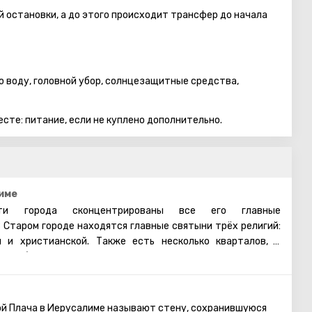
 остановки, а до этого происходит трансфер до начала
ую воду, головной убор, солнцезащитные средства,
есте: питание, если не куплено дополнительно.
име
и города сконцентрированы все его главные
 Старом городе находятся главные святыни трёх религий:
й и христианской. Также есть несколько кварталов, в
 арабы, христиане и армяне. Несмотря на то, что армяне
нство, для них проводятся отдельные службы в храмах, и
армянском квартале практически не бывает туристических
увидеть потрясающие памятники старинной архитектуры,
ой Плача в Иерусалиме называют стену, сохранившуюся