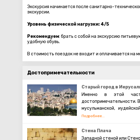
Экскурсия начинается после санитарно-технической
экскурсии.
Уровень физической нагрузки: 4/5
Рекомендуем
: брать с собой на экскурсию питьев
удобную обувь.
В стоимость поездок не входит и оплачивается на м
Достопримечательности
Старый город в Иерусал
Именно в этой част
достопримечательности. В
мусульманской, иудейско
которых проживают евреи,
также исповедуют христиа
живут они обособленно. В 
Стена Плача
экскурсий. Каждый может 
Западной стеной или Стен