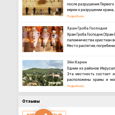
просто прогулявшись по 
после разрушения Первого 
сохранившаяся римска
евреи о разрушении храма,
достопримечательности И
существует традиция: стоя
также вложить между камн
непременно сбудется. Соби
Храм Гроба Господня
это возможно только в скр
Храм Гроба Господня (Храм
паломничества христиан вс
Место распятия, погребени
Эйн Карем
Одним из районов Иерусали
Эта местность состоит и
расположены храмы и мо
Креститель.
В Эйн Карем бьет святой д
воду Дева Мария (поэтому
Отзывы
женского монастыря находи
Креститель.
Эйн Карем – это излюбл