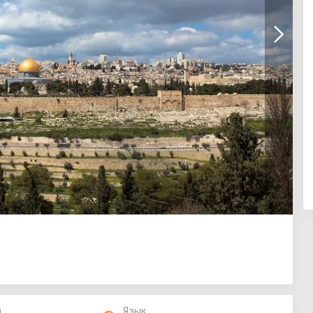
п
Язык