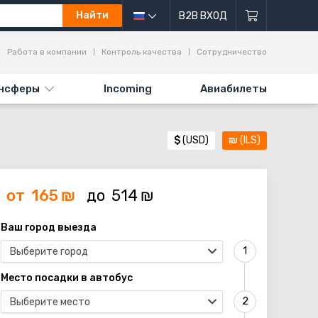
Найти
B2B ВХОД
Работа в компании
Контроль качества
Сотрудничество
нсферы
Incoming
Авиабилеты
$
(USD)
₪
(ILS)
от
165
₪
до
514
₪
Ваш город выезда
Выберите город
Место посадки в автобус
Выберите место