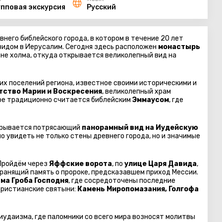
упповая экскурсия
Русский
внего библейского города, в котором в течение 20 лет
видом в Иерусалим. Сегодня здесь расположен
монастырь
не холма, откуда открывается великолепный вид на
их поселений региона, известное своими историческими и
тство Марии и Воскресения
, великолепный храм
орое традиционно считается библейским
Эммаусом
, где
ткрывается потрясающий
панорамный вид на Иудейскую
о увидеть не только стены древнего города, но и значимые
 Пройдём через
Яффские ворота
, по
улице Царя Давида
,
 хранящий память о пророке, предсказавшем приход Мессии.
ма Гроба Господня
, где сосредоточены последние
христианские святыни:
Камень Миропомазания, Голгофа
иудаизма, где паломники со всего мира возносят молитвы