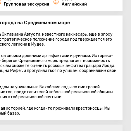
Групповая экскурсия
Английский
города на Средиземном море
 Октавиана Августа, известного как кесарь, еще в эпоху
 стратегическое положение города подтверждается его
кого легиона в Иудее.
тов своими древними артефактами и руинами. Историко-
у берегов Средиземного моря, предлагает возможность
есь вы сможете оценить роскошь амфитеатра царя Ирода,
ц на Рифе", и прогуливаться по улицам, сохранившим свои
идом на уникальные Бахайские сады со смотровой
аистов, представителей небольшой религиозной общины.
ия этой религиозной святыни.
ая историей, где когда-то проживали крестоносцы. Мы
ный базар.