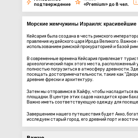
подтверждение
«Premium» до 8 чел.
Морские жемчужины Израиля: красивейшие 
Кейсария была создана в честь римского императора
правления иудейского царя Ирода Великого. Важное
использованием римской прокураторией и базой римс
В современные времена Кейсария привлекает турис
археологический парк этого места, расположенный 
полностью погрузиться в атмосферу древности. Зд
посещать достопримечательности, такие как "Дворе
древние фрески и архитектуру.
Затем мы отправимся в Хайфу, чтобы насладиться в
площадки. В центре этих садов находится храм бах
Важно иметь соответствующую одежду для посещен
Завершением нашего путешествия будет Акко, богат
исследуем старый город, его древний порт и восточ
Важно