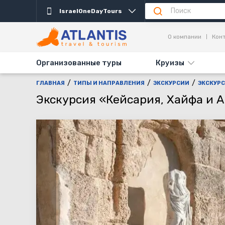
IsraelOneDayTours
Описание
Важно
Дни выезда
Информаци
О компании
Кон
Организованные туры
Круизы
ГЛАВНАЯ
ТИПЫ И НАПРАВЛЕНИЯ
ЭКСКУРСИИ
ЭКСКУРС
Экскурсия «Кейсария, Хайфа и Ак