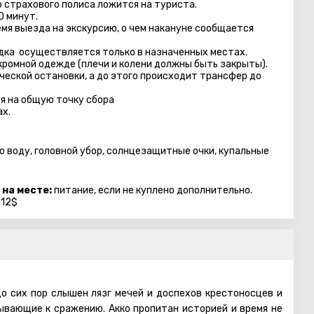
 страхового полиса ложится на туриста.
0 минут.
емя выезда на экскурсию, о чем накануне сообщается
адка осуществляется только в назначенных местах.
кромной одежде (плечи и колени должны быть закрыты).
еской остановки, а до этого происходит трансфер до
я на общую точку сбора
ах.
ю воду, головной убор, солнцезащитные очки, купальные
 на месте:
питание, если не куплено дополнительно.
 12$
до сих пор слышен лязг мечей и доспехов крестоносцев и
ывающие к сражению. Акко пропитан историей и время не