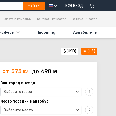
Найти
B2B ВХОД
Работа в компании
Контроль качества
Сотрудничество
нсферы
Incoming
Авиабилеты
$
(USD)
₪
(ILS)
от
573
₪
до
690
₪
Ваш город выезда
Выберите город
Место посадки в автобус
Выберите место