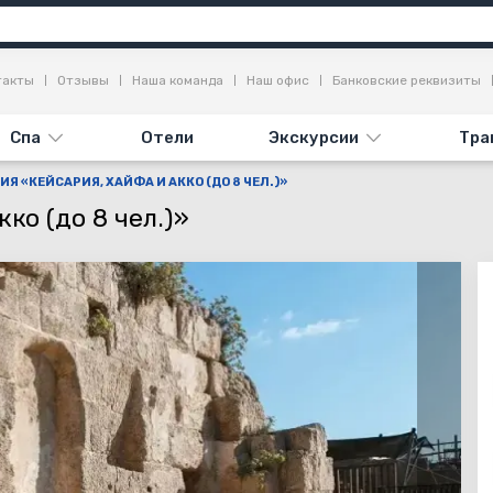
я
Достопримечательности
Отзывы
такты
Отзывы
Наша команда
Наш офис
Банковские реквизиты
Спа
Отели
Экскурсии
Тра
ИЯ «КЕЙСАРИЯ, ХАЙФА И АККО (ДО 8 ЧЕЛ.)»
ко (до 8 чел.)»