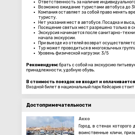
Ответственность за наличие индивидуального
Возможно ожидание туристами автобуса до 3
Компания оставляет за собой право менять вр
туристу.
Нет указания мест в автобуcе. Посадка и выс
Посещение святых мест разрешено только в с
Экскурсия начинается после санитарно-технич
начала экскурсии.
При выезде из отелей возврат осуществляетс
Тур может проводиться в многоязычных групп
Уровень физической нагрузки: 3/5
Рекомендуем:
брать с собой на экскурсию питьеву
принадлежности, удобную обувь.
В стоимость поездок не входит и оплачивается
Входной билет в национальный парк Кейсария стоит
Достопримечательности
Акко
Город, в стенах которого 
воинственные кличи, приз