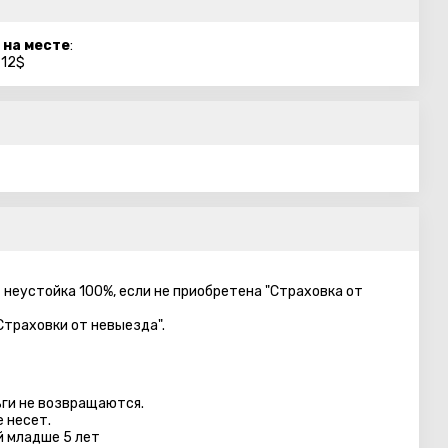
 на месте
:
 12$
– неустойка 100%, если не приобретена "Страховка от
Страховки от невыезда".
ги не возвращаются.
 несет.
й младше 5 лет