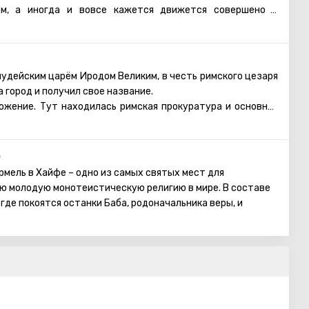
м, а иногда и вовсе кажется движется совершено в
 Памятники прошлого и настоящего смешались здесь
леко не архитектурной безвкусицей, наоборот привнесли
пости крестоносцев, и турецкие бани (хамамы), и мечети и
удейским царём Иродом Великим, в честь римского цезаря
роенный при крестоносцах. И среди всего исторического
 город и получил свое название.
ить что-то одно. Город хранит в себе тайну тамплиеров,
ожение. Тут находилась римская прокуратура и основная
гендарного короля Ричарда Львиное Сердце и несмотря на
дее.
и завоевателей, Акко уже на протяжении более пяти
влекает туристов, в первую очередь, конечно, своими
рерывал своего заселения и является одним из старейших
 постройками и руинами. Артефакты, найденные при
е
жность прикоснуться к тайнам «богатой» жизни римской
рмель в Хайфе – одно из самых святых мест для
тия Пилата?
ю молодую монотеистическую религию в мире. В составе
где покоятся останки Баба, родоначальника веры, и
 собой внушительную постройку, увенчанную золоченым
светкой. Благодаря ей купол ночью подсвечивается, но
точник сияния находится внутри него.