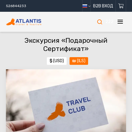
B2B ВХОД
526844233
222
Экскурсия «Подарочный
Сертификат»
$
(USD)
₪
(ILS)