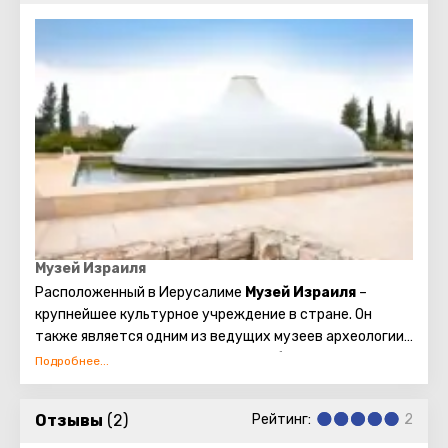
Музей Израиля
Расположенный в Иерусалиме
Музей Израиля
–
крупнейшее культурное учреждение в стране. Он
также является одним из ведущих музеев археологии
и искусства в мире. Основан музей был в 1965 году. С
тех пор здесь удалось собрать огромную коллекцию
экспонатов – целую энциклопедию истории и
Отзывы
(2)
Рейтинг:
2
искусства Израиля. Музей хранит артефакты самых
разных эпох – от предметов доисторических времен