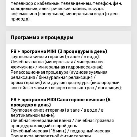
телевизор с кабельным телевидением, телефон, фен,
холодильник, электрический чайник, посуда,
кофемашина (капсульная), минеральная вода (в день
приезда).
Программа и процедуры
FB + программа MINI (3 процедуры в день)
Групповая кинезитерапия (в зале / в воде);
Лечебная ванна (минеральная / минеральная
жемчужная / минеральная гидромассажная);
Релаксационная процедура (аудиовизуальная
релаксация / бинауральная релаксация /
ароматерапия) или другие процедуры (кислородный
коктейль с чаем из лекарственных трав / ингаляция);
FB + программа MIDI Санаторное лечение (5
процедур в день)
Групповая кинезитерапия (в зале / в воде / в
вертикальной ванне);
Лечебная минеральная ванна / лечебная грязевая
процедура каждый второй день
Лечебный массаж (15 мин.) / подводный массаж
Процедура аппаратной физиотерапии