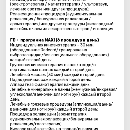
(электротерапия / магнитотерапия / ультразвук,
лечение светом или другая процедура);
Релаксационная процедура (аудиовизуальная
релаксация / бинауральная релаксация /
ароматерапия) или другие процедуры (кислородный
коктейль с чаем из лекарственных трав / ингаляция
FB + программа MAXI (6 процедур в день)
Индивидуальная кинезиотерапия - 30 мин.
(оборудование Redcord/тренировка на
виброплощадке/без специального оборудования)
каждый второй день;
Групповая кинезиотерапия в зале/в воде/в
вертикальных ваннах каждый второй день;
Лечебный массаж (30 мин) каждый второй день;
Подводный массаж каждый второй день;
Аппаратная физиотерапия каждый день;
Лечебные минеральные ванны (жемчужная/вихревая/
углекислая/ванночки для ног и рук) каждый второй
день;
Лечебные грязевые процедуры (аппликация/ванна/
ванночки для ног и рук) каждый второй день;
Процедура релаксации (ароматерапия,
аудиовизуальная релаксация/бинауральная
релаксация/галотерапия)
Кислородный коктейль на травах/ингаляция