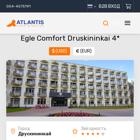
B2B ВХОД
054-4575191
222
Egle Comfort Druskininkai 4*
$
(USD)
€
(EUR)
Город
Звёздность
Друскининкай
★
★
★
★
☆