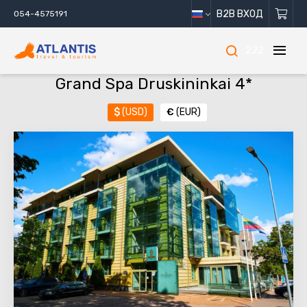
B2B ВХОД
054-4575191
222
Grand Spa Druskininkai 4*
$
(USD)
€
(EUR)