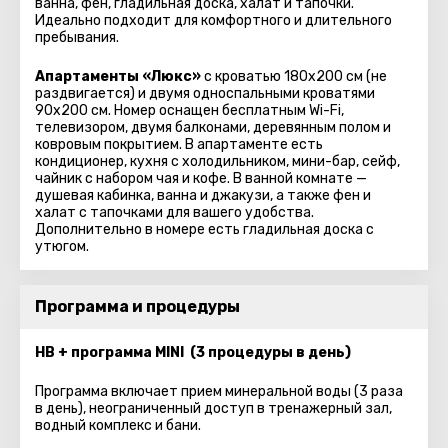
ванна, фен, гладильная доска, халат и тапочки.
Идеально подходит для комфортного и длительного
пребывания.
Апартаменты «Люкс»
с кроватью 180x200 см (не
раздвигается) и двумя односпальными кроватями
90x200 см. Номер оснащен бесплатным Wi-Fi,
телевизором, двумя балконами, деревянным полом и
ковровым покрытием. В апартаменте есть
кондиционер, кухня с холодильником, мини-бар, сейф,
чайник с набором чая и кофе. В ванной комнате —
душевая кабинка, ванна и джакузи, а также фен и
халат с тапочками для вашего удобства.
Дополнительно в номере есть гладильная доска с
утюгом.
Программа и процедуры
HB + программа MINI (3 процедуры в день)
Программа включает прием минеральной воды (3 раза
в день), неограниченный доступ в тренажерный зал,
водный комплекс и бани.