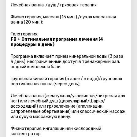
Лечебная ванна /душ / грязевая терапия;
Физиотерапия, массаж (15 мин.) /сухая массажная
ванна (20 мин.);
Галотерапия.
FB + Оптимальная программа лечения (4
процедуры в день)
Программа включает прием минеральной воды (3 раза
в день), неограниченный доступ в тренажерный зал,
водный комплекс и бани.
Групповая кинезитерапия (в зале / в воде)/групповая
вертикальная ванна (через день);
Лечебная ванна (жемчужная/углекислая/вихревая для
ног) или лечебный душ (циркулярный/Шарко/
восходящий) или грязелечение (аппликации,
сапропелевые обертывания) или классический массаж
или сухую массажную ванну;
Физиотерапия, ингаляции или кислородный
концентратор;