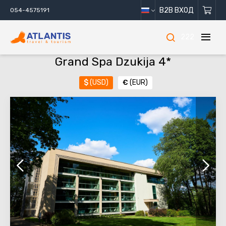
B2B ВХОД
054-4575191
222
Grand Spa Dzukija 4*
$
(USD)
€
(EUR)