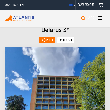
B2B ВХОД
054-4575191
222
Belarus 3*
$
(USD)
€
(EUR)