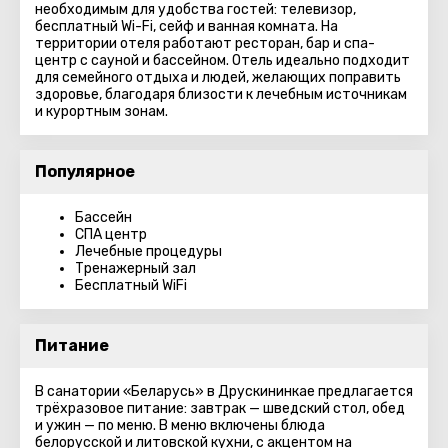
необходимым для удобства гостей: телевизор,
бесплатный Wi-Fi, сейф и ванная комната. На
территории отеля работают ресторан, бар и спа-
центр с сауной и бассейном. Отель идеально подходит
для семейного отдыха и людей, желающих поправить
здоровье, благодаря близости к лечебным источникам
и курортным зонам.
Популярное
Бассейн
СПА центр
Лечебные процедуры
Тренажерный зал
Бесплатный WiFi
Питание
В санатории «Беларусь» в Друскининкае предлагается
трёхразовое питание: завтрак — шведский стол, обед
и ужин — по меню. В меню включены блюда
белорусской и литовской кухни, с акцентом на