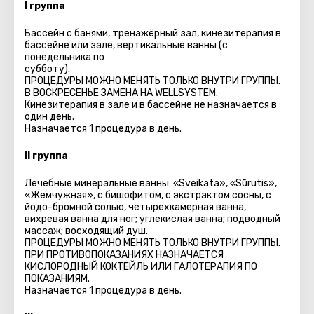
I группа
Бассейн с банями, тренажёрный зал, кинезитерапия в
бассейне или зале, вертикальные ванны (с
понедельника по
субботу).
ПРОЦЕДУРЫ МОЖНО МЕНЯТЬ ТОЛЬКО ВНУТРИ ГРУППЫ.
В ВОСКРЕСЕНЬЕ ЗАМЕНА НА WELLSYSTEM.
Кинезитерапия в зале и в бассейне не назначается в
один день.
Назначается 1 процедура в день.
II группа
Лечебные минеральные ванны: «Sveikata», «Sūrutis»,
«Жемчужная», с бишофитом, с экстрактом сосны, с
йодо-бромной солью, четырехкамерная ванна,
вихревая ванна для ног; углекислая ванна; подводный
массаж; восходящий душ.
ПРОЦЕДУРЫ МОЖНО МЕНЯТЬ ТОЛЬКО ВНУТРИ ГРУППЫ.
ПРИ ПРОТИВОПОКАЗАНИЯХ НАЗНАЧАЕТСЯ
КИСЛОРОДНЫЙ КОКТЕЙЛЬ ИЛИ ГАЛОТЕРАПИЯ ПО
ПОКАЗАНИЯМ.
Назначается 1 процедура в день.