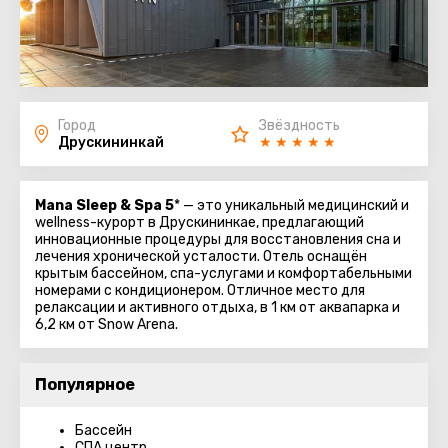
Город
Звёздность
Друскининкай
★
★
★
★
★
Mana Sleep & Spa 5
* — это уникальный медицинский и
wellness-курорт в Друскининкае, предлагающий
инновационные процедуры для восстановления сна и
лечения хронической усталости. Отель оснащён
крытым бассейном, спа-услугами и комфортабельными
номерами с кондиционером. Отличное место для
релаксации и активного отдыха, в 1 км от аквапарка и
6,2 км от Snow Arena.
Популярное
Бассейн
СПА центр