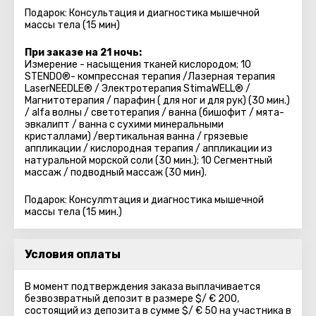
Подарок: Консультация и диагностика мышечной
массы тела (15 мин)
При заказе на 21 ночь:
Измерение - насыщения тканей кислородом; 10
STENDO®- компрессная терапия /Лазерная терапия
LaserNEEDLE® / Электротерапия StimaWELL® /
Магнитотерапия / парафин ( для ног и для рук) (30 мин.)
/ alfa волны / светотерапия / ванна (бишофит / мята-
эвкалипт / ванна с сухими минеральными
кристаллами) /вертикальная ванна / грязевые
аппликации / кислородная терапия / аппликации из
натуральной морской соли (30 мин.); 10 Сегментный
массаж / подводный массаж (30 мин).
Подарок: Консулmтация и диагностика мышечной
массы тела (15 мин.)
Условия оплаты
В момент подтверждения заказа выплачивается
безвозвратный депозит в размере $/ € 200,
состоящий из депозита в сумме $/ € 50 на участника в