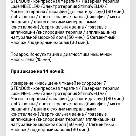
STENDO®- компрессная терапия / Лазерная терапия
LaserNEEDLE® /Электротерапия StimaWELL® /
Магнитотерапия / парафин (для ног и для рук) (30 мин.)
/ alfa волны / светотерапия / ванна (бишофит / мята-
эвкалипт / ванна с сухими минеральными
кристаллами) /вертикальная ванна / грязевые
аппликации /кислородная терапия / аппликации из
натуральной морской соли (30 мин.); 5 Сегментный
массаж /подводный массаж (30 мин.).
Подарок: Консультация и диагностика мышечной
массы тела (15 мин)
При заказе на 14 ночей:
Измерение - насыщения тканей кислородом; 7
STENDO®- компрессная терапия / Лазерная терапия
LaserNEEDLE® /Электротерапия StimaWELL® /
Магнитотерапия / парафин (для ног и для рук) (30 мин.)
/ alfa волны / светотерапия / ванна (бишофит / мята-
эвкалипт / ванна с сухими минеральными
кристаллами) /вертикальная ванна / грязевые
аппликации /кислородная терапия/ аппликации из
натуральной морской соли (30 мин); 7 Cегментный
массаж / подводный массаж (30 мин.).