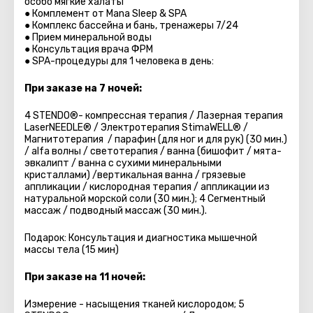
особо мягкие халаты
● Комплемент от Mana Sleep & SPA
● Комплекс бассейна и бань, тренажеры 7/24
● Прием минеральной воды
● Консультация врача ФРМ
● SPA-процедуры для 1 человека в день:
При заказе на 7 ночей:
4 STENDO®- компрессная терапия / Лазерная терапия
LaserNEEDLE® / Электротерапия StimaWELL® /
Магнитотерапия / парафин (для ног и для рук) (30 мин.)
/ alfa волны / светотерапия / ванна (бишофит / мята-
эвкалипт / ванна с сухими минеральными
кристаллами) /вертикальная ванна / грязевые
аппликации / кислородная терапия / аппликации из
натуральной морской соли (30 мин.); 4 Сегментный
массаж / подводный массаж (30 мин.).
Подарок: Консультация и диагностика мышечной
массы тела (15 мин)
При заказе на 11 ночей:
Измерение - насыщения тканей кислородом; 5