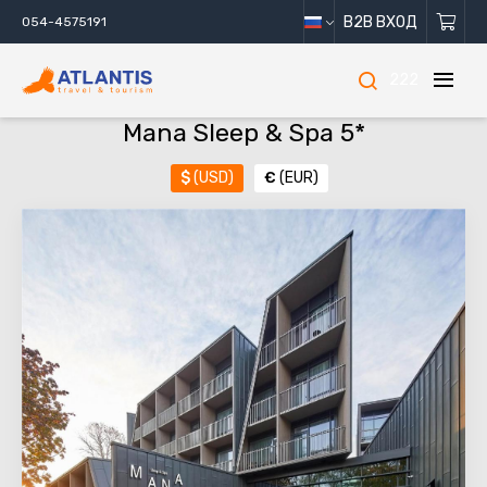
B2B ВХОД
054-4575191
222
Mana Sleep & Spa 5*
$
(USD)
€
(EUR)