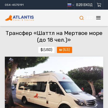
B2B ВХОД
054-4575191
222
Трансфер «Шаттл на Мертвое море
(до 18 чел.)»
$
(USD)
₪
(ILS)