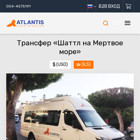
B2B ВХОД
054-4575191
222
Трансфер «Шаттл на Мертвое
море»
$
(USD)
₪
(ILS)