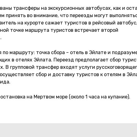
ованы трансферы на экскурсионных автобусах, как и ост
им принять во внимание, что переезды могут выполнятьс
авитель на курорте сажает туристов в рейсовый автобус
чной точке маршрута туристов встречает второй
.
 по маршруту: точка сбора – отель в Эйлате и подразум
щих в отелях Эйлата. Переезд предполагает сбор турис
ах. В групповой трансфер входят услуги русскоговоряще
существляет сбор и доставку туристов к отелям в Эйла
ида.
становка на Мертвом море (около 1 часа на купание).