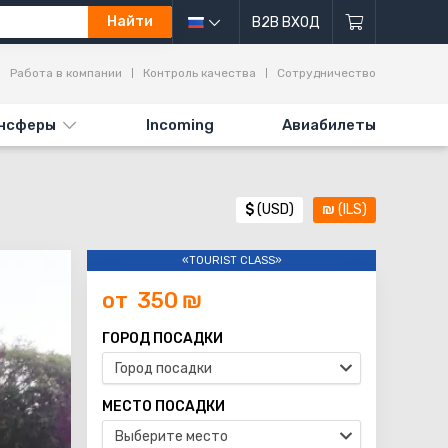
Найти
B2B ВХОД
Работа в компании
Контроль качества
Сотрудничество
нсферы
Incoming
Авиабилеты
$
(USD)
₪
(ILS)
«TOURIST CLASS»
от
350
₪
ГОРОД ПОСАДКИ
Город посадки
МЕСТО ПОСАДКИ
Выберите место