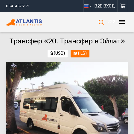
B2B ВХОД
054-4575191
222
Трансфер «20. Трансфер в Эйлат»
$
(USD)
₪
(ILS)