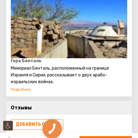
осенью особенно популярны конные прогулки. На
Голанских высотах, помимо красоты природы, есть
много исторических достопримечательностей,
национальных парков, заповедников и памятников.
Посетить эти места будет интересно и детям, и
взрослым.
Гора Бенталь
Мемориал Бенталь, расположенный на границе
Израиля и Сирии, рассказывает о двух арабо-
израильских войнах.
Вся равнина восточнее горы Бенталь с 1967 г. является
демилитаризованной зоной.
Отзывы
ДОБАВИТЬ ОТЗЫВ