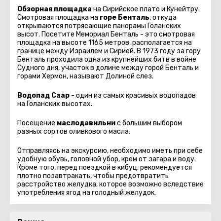
Обзорная площадка
на Сирийское плато и Кунейтру.
Смотровая площадка на
горе Бенталь
, откуда
открываются потрясающие панорамы Голанских
высот. Посетите Мемориал Бенталь - это смотровая
площадка на высоте 1165 метров, располагается на
границе между Израилем и Сирией. В 1973 году за гору
Бенталь проходила одна из крупнейших битв в войне
Судного дня, участок в долине между горой Бенталь и
горами Хермон, называют Долиной слез.
Водопад Саар
- один из самых красивых водопадов
на Голанских высотах.
Посещение
маслодавильни
с большим выбором
разных сортов оливкового масла.
Отправляясь на экскурсию, необходимо иметь при себе
удобную обувь, головной убор, крем от загара и воду.
Кроме того, перед поездкой в кибуц, рекомендуется
плотно позавтракать, чтобы предотвратить
расстройство желудка, которое возможно вследствие
употребления ягод на голодный желудок.