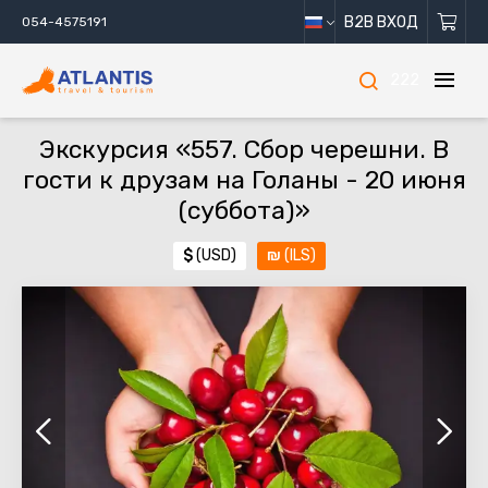
B2B ВХОД
054-4575191
222
Экскурсия «557. Сбор черешни. В
гости к друзам на Голаны - 20 июня
(суббота)»
$
(USD)
₪
(ILS)