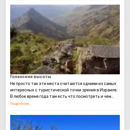
Голанские высоты
Не просто так эти места считаются одними из самых
интересных с туристической точки зрения в Израиле.
В любое время года там есть что посмотреть и чем
заняться. Зимой гора Хермон превращается в
отличный лыжный курорт. Весной и летом вся природа
Голанских высот оживает, распускаются
потрясающие цветы. В это время стоит посетить
природные заповедники с водопадами и ручьями. А