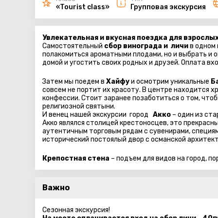
«Tourist class»
Групповая экскурсия
Увлекательная и вкусная поездка для взрослых
Самостоятельный
сбор винограда и личи
в одном 
полакомиться ароматными плодами, но и выбрать и 
домой и угостить своих родных и друзей. Оплата вх
Затем мы поедем в
Хайфу
и осмотрим уникальные
Б
совсем не портит их красоту. В центре находится 
конфессии. Стоит заранее позаботиться о том, чт
религиозной святыни.
И венец нашей экскурсии город
Акко
– один из ста
Акко являлся столицей крестоносцев, это прекрасн
аутентичным торговым рядам с сувенирами, специями
исторический постоялый двор с османской архитект
Крепостная стена
– подъем для видов на город, по
Важно
Сезонная экскурсия!