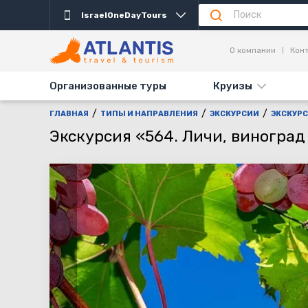
IsraelOneDayTours
Описание
Важно
Дни выезда
Информаци
О компании
Кон
Организованные туры
Круизы
ГЛАВНАЯ
ТИПЫ И НАПРАВЛЕНИЯ
ЭКСКУРСИИ
ЭКСКУРС
Экскурсия «564. Личи, виноград