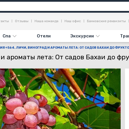
я
Достопримечательности
Отзывы
такты
Отзывы
Наша команда
Наш офис
Банковские реквизиты
Спа
Отели
Экскурсии
Тра
ИЯ «564. ЛИЧИ, ВИНОГРАД И АРОМАТЫ ЛЕТА: ОТ САДОВ БАХАИ ДО ФРУК
 и ароматы лета: От садов Бахаи до фр