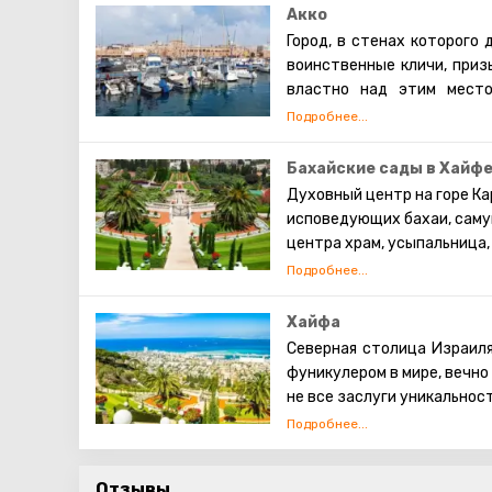
Акко
Город, в стенах которого 
воинственные кличи, приз
властно над этим место
хаотичном направлении.
воедино, но предстали да
особую атмосферу.
Бахайские сады в Хайф
Тут и древний порт, и кре
Духовный центр на горе Ка
даже волшебный сад, пост
исповедующих бахаи, саму
разнообразия трудно выдел
центра храм, усыпальница, 
он принимал Наполеона, ле
знаменитые сады.
все воины, правителей 
тысячелетий ни разу не п
Усыпальница представляет
Хайфа
городов мира.
куполом. Она снабжена под
Северная столица Израиля
так, что кажется, будто ис
фуникулером в мире, вечно
не все заслуги уникальност
Чтобы попасть к усыпальни
террасами покрывают склон
Хайфа притягивает турис
невероятное произведение
Гордо возвышающаяся свя
восьмым чудом света. В з
Отзывы