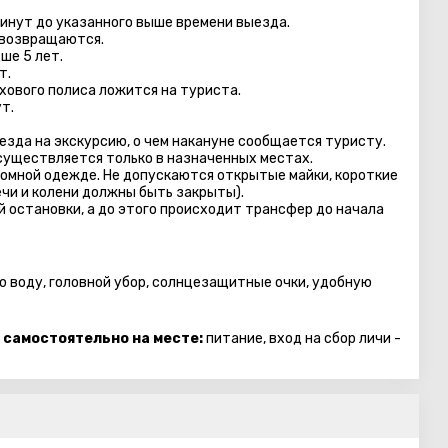
минут до указанного выше времени выезда.
 возвращаются.
ше 5 лет.
т.
хового полиса ложится на туриста.
т.
езда на экскурсию, о чем накануне сообщается туристу.
осуществляется только в назначенных местах.
омной одежде. Не допускаются открытые майки, короткие
ечи и колени должны быть закрыты).
 остановки, а до этого происходит трансфер до начала
ю воду, головной убор, солнцезащитные очки, удобную
 самостоятельно на месте:
питание, вход на сбор личи -