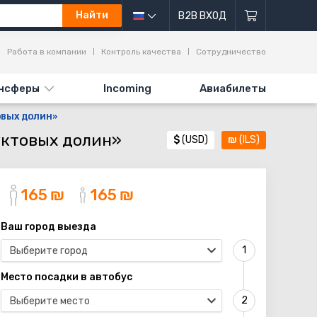
Найти
B2B ВХОД
Работа в компании
Контроль качества
Сотрудничество
нсферы
Incoming
Авиабилеты
ТОВЫХ ДОЛИН»
уктовых долин»
$
(USD)
₪
(ILS)
165
₪
165
₪
Ваш город выезда
Выберите город
Место посадки в автобус
Выберите место