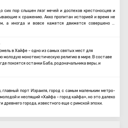
до сих пор слышен лязг мечей и доспехов крестоносцев и
ывающие к сражению. Акко пропитан историей и время не
м, а иногда и вовсе кажется движется совершено в
 Памятники прошлого и настоящего смешались здесь
леко не архитектурной безвкусицей, наоборот привнесли
е
пости крестоносцев, и турецкие бани (хамамы), и мечети и
рмель в Хайфе – одно из самых святых мест для
роенный при крестоносцах. И среди всего исторического
ю молодую монотеистическую религию в мире. В составе
ить что-то одно. Город хранит в себе тайну тамплиеров,
где покоятся останки Баба, родоначальника веры, и
гендарного короля Ричарда Львиное Сердце и несмотря на
и завоевателей, Акко уже на протяжении более пяти
рерывал своего заселения и является одним из старейших
 собой внушительную постройку, увенчанную золоченым
светкой. Благодаря ей купол ночью подсвечивается, но
, главный порт Израиля, город с самым маленьким метро-
точник сияния находится внутри него.
 молодой и неспящий «Хайфа – город кайфа», но это далеко
и древнего города, известного еще с римской эпохи.
це, гостю предстоит пройти через сады, которые
 горы Кармель. Всего их двенадцать. Увидев это
тов лицезреть самое настоящее чудо – Бахайский храм.
 человеческих рук, вы поймете, почему сады называют
тыня бахаизма устремляется золотым куполом в небо и
дешней коллекции примерно 450 видов самых разных