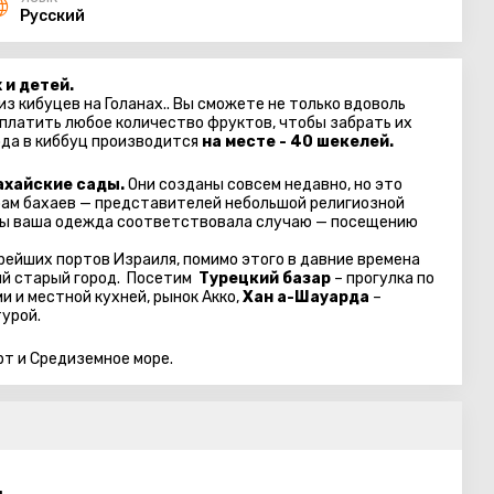
Русский
 и детей.
из кибуцев на Голанах.. Вы сможете не только вдоволь
оплатить любое количество фруктов, чтобы забрать их
ода в киббуц производится
на месте - 40 шекелей.
ахайские сады.
Они созданы совсем недавно, но это
храм бахаев — представителей небольшой религиозной
обы ваша одежда соответствовала случаю — посещению
рейших портов Израиля, помимо этого в давние времена
ый старый город. Посетим
Турецкий базар
– прогулка по
 и местной кухней, рынок Акко,
Хан а-Шауарда
–
урой.
рт и Средиземное море.