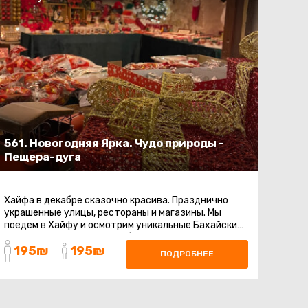
561. Новогодняя Ярка. Чудо природы -
Пещера-дуга
Хайфа в декабре сказочно красива. Празднично
украшенные улицы, рестораны и магазины. Мы
поедем в Хайфу и осмотрим уникальные Бахайские
сады. Стоит заранее позаботиться ...
195₪
195₪
ПОДРОБНЕЕ