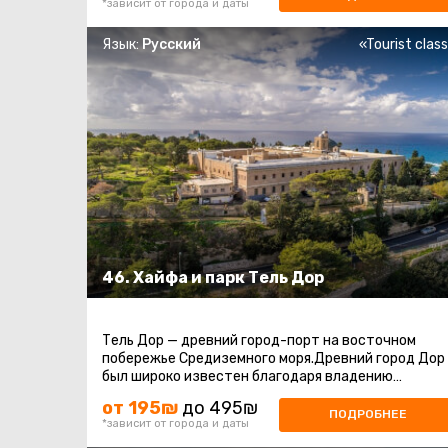
*зависит от города и даты
Язык:
Русский
«Tourist clas
46. Хайфа и парк Тель Дор
Тель Дор — древний город-порт на восточном
побережье Средиземного моря.Древний город Дор
был широко известен благодаря владению
секретом получения из морских моллюсков ...
от 195₪
до 495₪
ПОДРОБНЕЕ
*зависит от города и даты