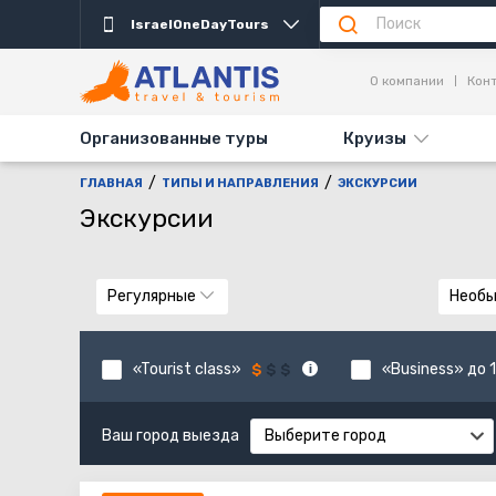
IsraelOneDayTours
О компании
Кон
Организованные туры
Круизы
ГЛАВНАЯ
ТИПЫ И НАПРАВЛЕНИЯ
ЭКСКУРСИИ
Экскурсии
Регулярные
Необ
«Tourist class»
«Business» до 1
Ваш город выезда
Выберите город