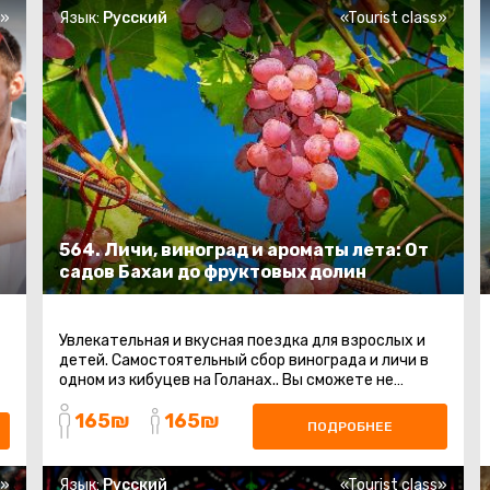
s»
Язык:
Русский
«Tourist class»
564. Личи, виноград и ароматы лета: От
садов Бахаи до фруктовых долин
Увлекательная и вкусная поездка для взрослых и
детей. Самостоятельный сбор винограда и личи в
одном из кибуцев на Голанах.. Вы сможете не
только вдоволь полакомиться ...
165₪
165₪
ПОДРОБНЕЕ
s»
Язык:
Русский
«Tourist class»