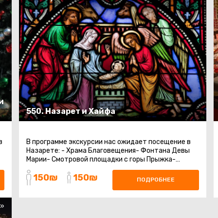
и
550. Назарет и Хайфа
в
В программе экскурсии нас ожидает посещение в
Назарете: - Храма Благовещения- Фонтана Девы
Марии- Смотровой площадки с горы Прыжка-
Прогулка по древним кварталам города.
150₪
150₪
Христианский треугольник селения
ПОДРОБНЕЕ
ШефарамХайфаХайфа - немецкая колония,
экскурсия по христианским кварталам.Бахайские
сады *обзорно ...
s»