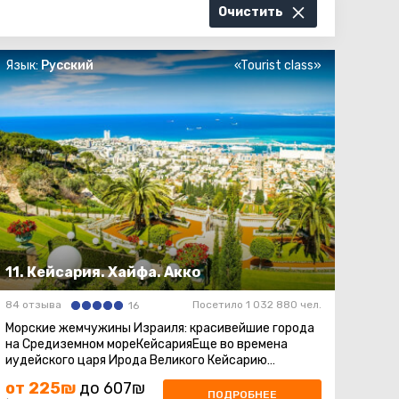
Очистить
Язык:
Русский
«Tourist class»
11. Кейсария. Хайфа. Акко
84 отзыва
Посетило 1 032 880 чел.
16
Морские жемчужины Израиля: красивейшие города
на Средиземном мореКейсарияЕще во времена
иудейского царя Ирода Великого Кейсарию
построили в честь римского императора ...
от 225₪
до 607₪
ПОДРОБНЕЕ