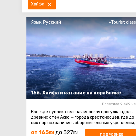
Хайфа
Язык:
Русский
«Tourist clas
156. Хайфа и катание на кораблике
Посетило 9 469 че
Вас ждёт увлекательная морская прогулка вдоль
древних стен Акко — города крестоносцев, где до
сих пор сохранились оборонительные укрепления,
постройки и восточный ...
от 165₪
до 327₪
ПОДРОБНЕЕ