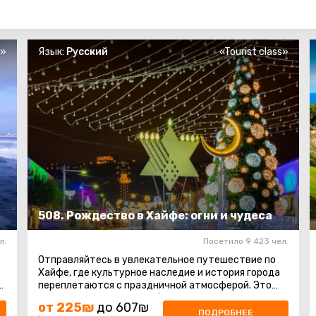
s»
Язык:
Русский
«Tourist class»
508. Рождество в Хайфе: огни и чудеса
л.
Посетило 9 423 чел.
Отправляйтесь в увлекательное путешествие по
Хайфе, где культурное наследие и история города
переплетаются с праздничной атмосферой. Это
время, когда Хайфа преображается ...
от 225₪
до 607₪
ПОДРОБНЕЕ