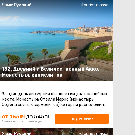
Язык:
Русский
«Tourist class»
152. Древний и Величественный Акко.
Монастырь кармелитов
За один день экскурсии мы посетим два волшебных
места: Монастырь Стелла Марис (монастырь
Ордена святых кармелитов) который расположился
на склоне горы Кармель в столице ...
от 165₪
до 545₪
ПОДРОБНЕЕ
*зависит от города и даты
Язык:
Русский
«Tourist class»