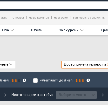
такты
Отзывы
Наша команда
Наш офис
Банковские реквизиты
Спа
Отели
Экскурсии
Тра
ычные
Достопримечательности
8 чел.
«Premium» до 8 чел.
Место посадки в автобус
Выберите место