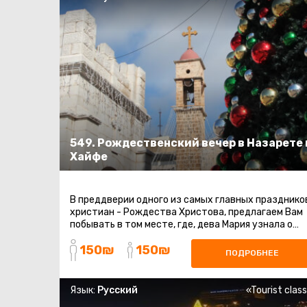
549. Рождественский вечер в Назарете 
Хайфе
В преддверии одного из самых главных празднико
христиан - Рождества Христова, предлагаем Вам
побывать в том месте, где, дева Мария узнала о
скором рождении на свет Иисуса ...
150₪
150₪
ПОДРОБНЕЕ
Язык:
Русский
«Tourist clas