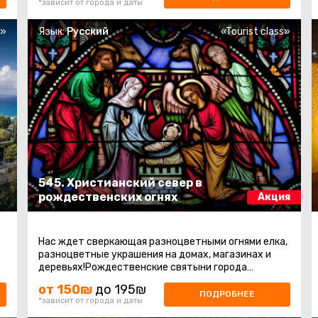
*зависит от города и даты
s»
Язык:
Русский
«Tourist class»
545. Христианский север в
рождественских огнях
Акция
Нас ждет сверкающая разноцветными огнями елка,
разноцветные украшения на домах, магазинах и
деревьях!Рождественские святыни города
Назарет, по следам апостолов в горах ...
от 150₪
до 195₪
ПОДРОБНЕЕ
*зависит от города и даты