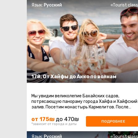
Язык:
Русский
«Tourist clas
178. От Хайфы до Акко по волнам
Мы увидим великолепие Бахайских садов,
потрясающую панораму города Хайфа и Хайфский
залив. Посетим монастырь Кармелитов. После
этого кораблик отвезет нас в Акко - один ...
от 175₪
до 470₪
ПОДРОБНЕЕ
*зависит от города и даты
Язык:
Русский
«Tourist clas