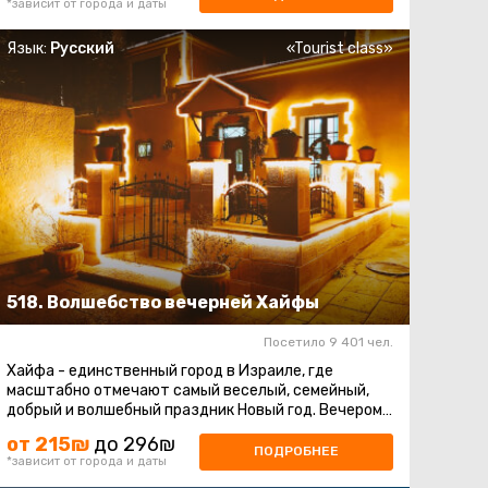
*зависит от города и даты
Язык:
Русский
«Tourist class»
518. Волшебство вечерней Хайфы
Посетило 9 401 чел.
Хайфа - единственный город в Израиле, где
масштабно отмечают самый веселый, семейный,
добрый и волшебный праздник Новый год. Вечером
главная улица зажигается тысячами ...
от 215₪
до 296₪
ПОДРОБНЕЕ
*зависит от города и даты