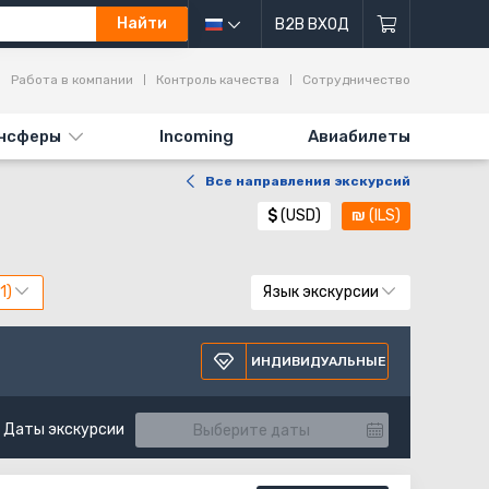
Найти
B2B ВХОД
Работа в компании
Контроль качества
Сотрудничество
нсферы
Incoming
Авиабилеты
Все направления экскурсий
$
(USD)
₪
(ILS)
Язык экскурсии
ИНДИВИДУАЛЬНЫЕ
Даты экскурсии