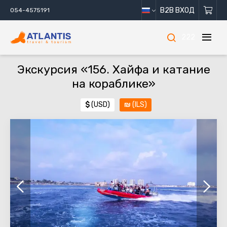
B2B ВХОД
054-4575191
222
Экскурсия «156. Хайфа и катание
на кораблике»
$
(USD)
₪
(ILS)