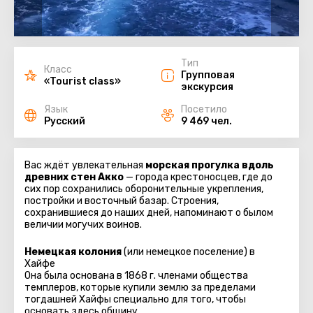
Тип
Класс
Групповая
«Tourist class»
экскурсия
Язык
Посетило
Русский
9 469 чел.
Вас ждёт увлекательная
морская прогулка вдоль
древних стен Акко
— города крестоносцев, где до
сих пор сохранились оборонительные укрепления,
постройки и восточный базар. Строения,
сохранившиеся до наших дней, напоминают о былом
величии могучих воинов.
Немецкая колония
(или немецкое поселение) в
Хайфе
Она была основана в 1868 г. членами общества
темплеров, которые купили землю за пределами
тогдашней Хайфы специально для того, чтобы
основать здесь общину.