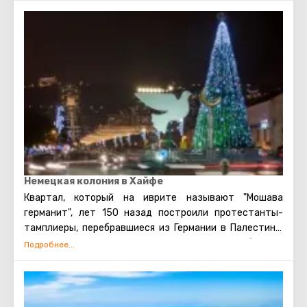
1836 г. открылся на том же месте. В 20 веке его
поочерёдно оккупировали британские и израильские
войска, но в наше время монастырю и церкви
возвращено их первоначальное значение. Сегодня
собор Стелла Марис считается главным духовным
центром для кармелитов всего мира.
Немецкая колония в Хайфе
Квартал, который на иврите называют "Мошава
германит", лет 150 назад построили протестанты-
тамплиеры, перебравшиеся из Германии в Палестину.
Родные места на полудикий Ближний Восток набожные
немцы променяли не просто так, а с умыслом. Своим
присутствием и созидательным трудом на Земле
обетованной они ни больше ни меньше рассчитывали
ускорить второе пришествие Христа. Из затеи,