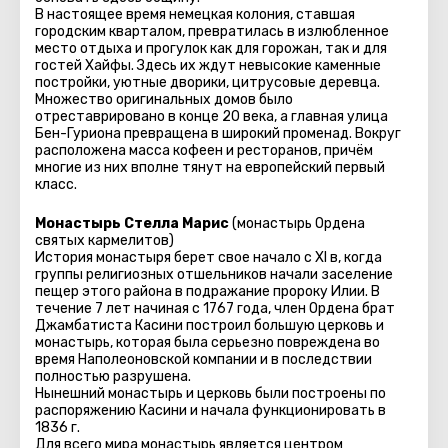
В настоящее время немецкая колония, ставшая
городским кварталом, превратилась в излюбленное
место отдыха и прогулок как для горожан, так и для
гостей Хайфы. Здесь их ждут невысокие каменные
постройки, уютные дворики, цитрусовые деревца.
Множество оригинальных домов было
отреставрировано в конце 20 века, а главная улица
Бен-Гуриона превращена в широкий променад. Вокруг
расположена масса кофеен и ресторанов, причём
многие из них вполне тянут на европейский первый
класс.
Монастырь Стелла Марис
(монастырь Ордена
святых кармелитов)
История монастыря берет свое начало с XI в, когда
группы религиозных отшельников начали заселение
пещер этого района в подражание пророку Илии. В
течение 7 лет начиная с 1767 года, член Ордена брат
Джамбатиста Касини построил большую церковь и
монастырь, которая была серьезно повреждена во
время Наполеоновской компании и в последствии
полностью разрушена.
Нынешний монастырь и церковь были построены по
распоряжению Касини и начала функционировать в
1836 г.
Для всего мира монастырь является центром