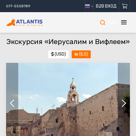
B2B ВХОД
077-5558789
222
Экскурсия «Иерусалим и Вифлеем»
$
(USD)
₪
(ILS)