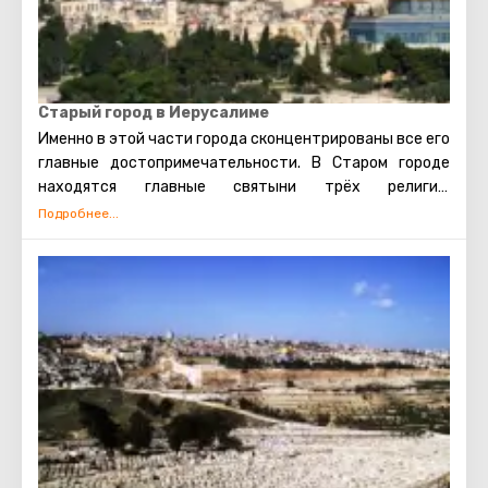
Старый город в Иерусалиме
Именно в этой части города сконцентрированы все его
главные достопримечательности. В Старом городе
находятся главные святыни трёх религий:
мусульманской, иудейской и христианской. Также есть
несколько кварталов, в которых проживают евреи,
арабы, христиане и армяне. Несмотря на то, что армяне
также исповедуют христианство, для них проводятся
отдельные службы в храмах, и живут они обособленно.
В армянском квартале практически не бывает
туристических экскурсий. Каждый может увидеть
потрясающие памятники старинной архитектуры,
просто прогулявшись по Старому городу. Башня
Давида, Храм Гроба Господня, сохранившаяся римская
торговая улица, Стена Плача и многие другие
достопримечательности Иерусалима открыты для