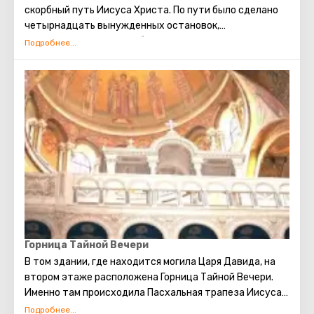
скорбный путь Иисуса Христа. По пути было сделано
четырнадцать вынужденных остановок,
происходивших ввиду обстоятельств,
останавливающих печальную процессию, сейчас
называемых станциями. На месте первых десяти
станций построены небольшие церкви или часовни.
Оставшиеся четыре можно увидеть в Храме Гроба
Господня. Пройдя по Крестному пути, можно самому
увидеть, прочувствовать то, что пришлось пережить
Иисусу. ( В программе маршрута посещение 5
последних точек)
Горница Тайной Вечери
В том здании, где находится могила Царя Давида, на
втором этаже расположена Горница Тайной Вечери.
Именно там происходила Пасхальная трапеза Иисуса и
его апостолов, после чего Иуда предал Христа. Спустя