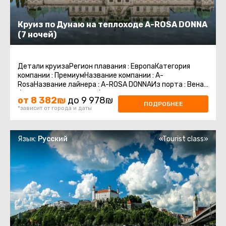
Круиз по Дунаю на теплоходе A-ROSA DONNA
(7 ночей)
Детали круизаРегион плавания : ЕвропаКатегория
компании : ПремиумНазвание компании : A-
RosaНазвание лайнера : A-ROSA DONNAИз порта : Вена
/ АвстрияВ порт : Вена / АвстрияКоличество ...
от 8 382₪
до 9 978₪
ПОДРОБНЕЕ
*зависит от города и даты
Язык:
Русский
«Tourist class»