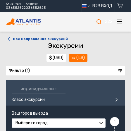
Клиентам
Агентам
B2B ВХОД
036552522
036552525
222
Все направления экскурсий
Экскурсии
$
(USD)
₪
(ILS)
Фильтр
ИНДИВИДУАЛЬНЫЕ
Класс экскурсии
Ваш город выезда
Выберите город