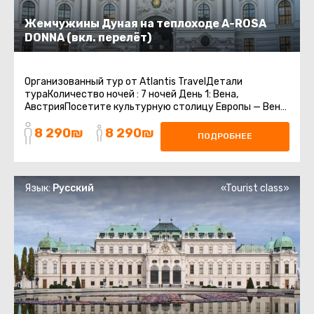
Жемчужины Дуная на теплоходе A-ROSA
DONNA (вкл. перелёт)
Организованный тур от Atlantis TravelДетали
тураКоличество ночей : 7 ночей День 1: Вена,
АвстрияПосетите культурную столицу Европы — Вену,
насладитесь архитектурными шедеврами ...
8 290₪
8 290₪
ПОДРОБНЕЕ
Язык:
Русский
«Tourist class»