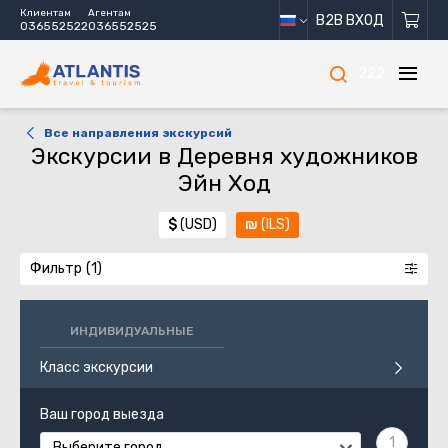
Клиентам
Агентам
B2B ВХОД
036552522
036552525
222
Все направления экскурсий
Экскурсии в Деревня художников
Эйн Ход
$
(USD)
₪
(ILS)
Фильтр
ИНДИВИДУАЛЬНЫЕ
Класс экскурсии
Ваш город выезда
Выберите город