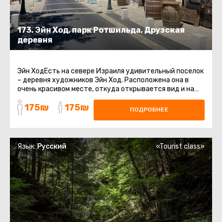
173. Эйн Ход, парк Ротшильда, Друзская
деревня
Эйн ХодЕсть на севере Израиля удивительный поселок
– деревня художников Эйн Ход. Расположена она в
очень красивом месте, откуда открывается вид и на
море, и на роскошные ...
175₪
175₪
ПОДРОБНЕЕ
Язык:
Русский
«Tourist class»