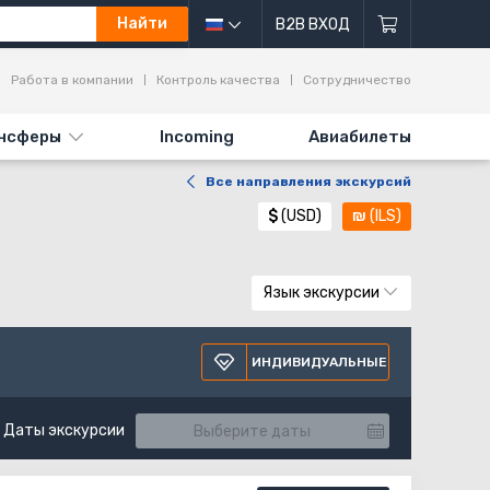
Найти
B2B ВХОД
Работа в компании
Контроль качества
Сотрудничество
нсферы
Incoming
Авиабилеты
Все направления экскурсий
$
(USD)
₪
(ILS)
Язык экскурсии
ИНДИВИДУАЛЬНЫЕ
Даты экскурсии