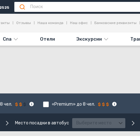
2525
такты
Отзывы
Наша команда
Наш офис
Банковские реквизиты
Спа
Отели
Экскурсии
Тра
8 чел.
«Premium» до 8 чел.
Место посадки в автобус
Выберите место