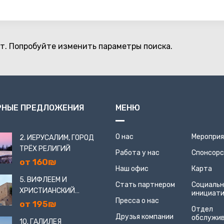
т. Попробуйте изменить параметры поиска.
РНЫЕ ПРЕДЛОЖЕНИЯ
МЕНЮ
О нас
Меропри
2. ИЕРУСАЛИМ, ГОРОД
ТРЁХ РЕЛИГИЙ
Работа у нас
Спонсор
от 160₪
Наш офис
Карта
5. ВИФЛЕЕМ И
Стать партнером
Социаль
ХРИСТИАНСКИЙ
инициат
Пресса о нас
ИЕРУСАЛИМ
от 195₪
Отдел
Друзья компании
обслужи
10. ГАЛИЛЕЯ