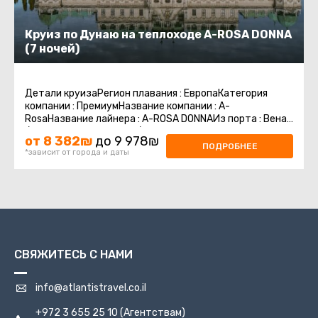
Круиз по Дунаю на теплоходе A-ROSA DONNA
(7 ночей)
Детали круизаРегион плавания : ЕвропаКатегория
компании : ПремиумНазвание компании : A-
RosaНазвание лайнера : A-ROSA DONNAИз порта : Вена
/ АвстрияВ порт : Вена / АвстрияКоличество ...
от 8 382₪
до 9 978₪
ПОДРОБНЕЕ
*зависит от города и даты
СВЯЖИТЕСЬ С НАМИ
info@atlantistravel.co.il
+972 3 655 25 10
(Агентствам)