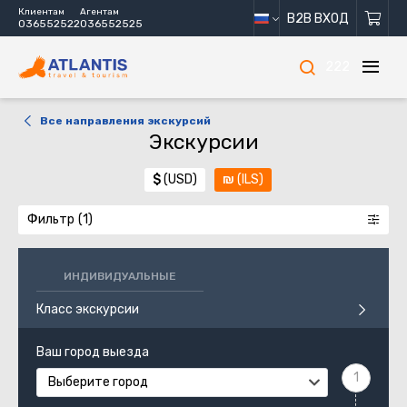
Клиентам
Агентам
B2B ВХОД
036552522
036552525
222
Все направления экскурсий
Экскурсии
$
(USD)
₪
(ILS)
Фильтр
ИНДИВИДУАЛЬНЫЕ
Класс экскурсии
Ваш город выезда
Выберите город