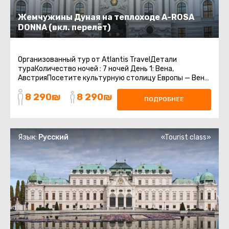
Жемчужины Дуная на теплоходе A-ROSA
DONNA (вкл. перелёт)
Организованный тур от Atlantis TravelДетали
тураКоличество ночей : 7 ночей День 1: Вена,
АвстрияПосетите культурную столицу Европы — Вену,
насладитесь архитектурными шедеврами ...
8 290₪
8 290₪
ПОДРОБНЕЕ
Язык:
Русский
«Tourist class»