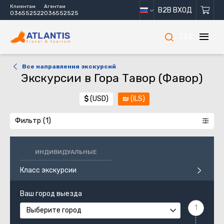
Клиентам
Агентам
B2B ВХОД
036552522
036552525
222
Все направления экскурсий
Экскурсии в Гора Тавор (Фавор)
$
(USD)
₪
(ILS)
Фильтр
ИНДИВИДУАЛЬНЫЕ
Класс экскурсии
Ваш город выезда
Выберите город