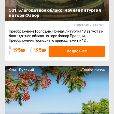
501. Благодатное облако. Ночная литургия
на горе Фавор
Посетило 9 552 чел.
Преображение Господне. Ночная литургия 18 августа и
благодатное облако на горе Фавор.Праздник
Преображения Господнего принадлежит к 12
наибольшим православным праздникам.Помните ...
195₪
195₪
ПОДРОБНЕЕ
Язык:
Русский
«Tourist class»