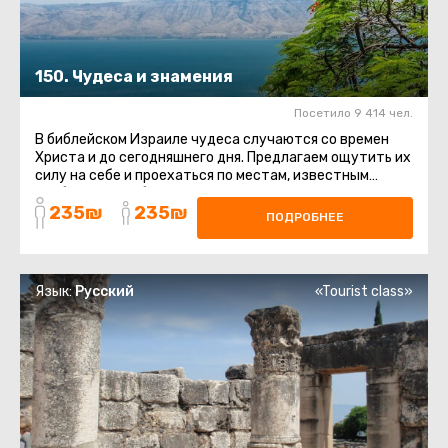
150. Чудеса и знамения
Посетило 9 414 чел.
В библейском Израиле чудеса случаются со времен
Христа и до сегодняшнего дня. Предлагаем ощутить их
силу на себе и проехаться по местам, известным
необычными событиями ...
235₪
235₪
ПОДРОБНЕЕ
Язык:
Русский
«Tourist class»