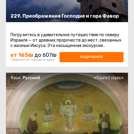
229. Преображение Господне и гора Фавор
Погрузитесь в удивительное путешествие по северу
Израиля — от древних пророчеств до мест, связанных
с жизнью Иисуса. Эта насыщенная экскурсия
соединяет библейскую ...
от 165₪
до 607₪
ПОДРОБНЕЕ
*зависит от города и даты
Язык:
Русский
«Tourist class»