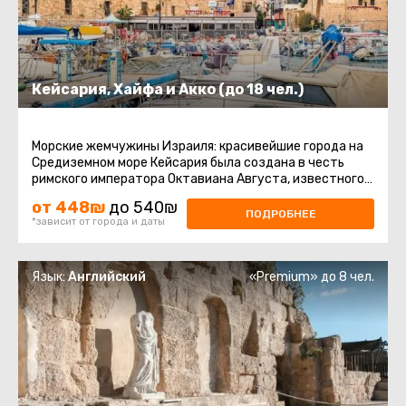
Кейсария, Хайфа и Акко (до 18 чел.)
Морские жемчужины Израиля: красивейшие города на
Средиземном море Кейсария была создана в честь
римского императора Октавиана Августа, известного
как кесарь, еще в ...
от 448₪
до 540₪
ПОДРОБНЕЕ
*зависит от города и даты
Язык:
Английский
«Premium» до 8 чел.