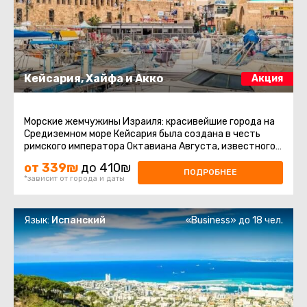
Кейсария, Хайфа и Акко
Акция
Морские жемчужины Израиля: красивейшие города на
Средиземном море Кейсария была создана в честь
римского императора Октавиана Августа, известного
как кесарь, еще в ...
от 339₪
до 410₪
ПОДРОБНЕЕ
*зависит от города и даты
Язык:
Испанский
«Business» до 18 чел.