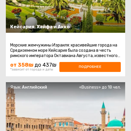
Кейсария, Хайфа и Акко
Морские жемчужины Израиля: красивейшие города на
Средиземном море Кейсария была создана в честь
римского императора Октавиана Августа, известного
как кесарь, еще в ...
от 358₪
до 437₪
ПОДРОБНЕЕ
*зависит от города и даты
Язык:
Английский
«Business» до 18 чел.