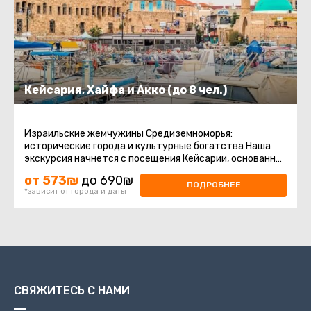
Кейсария, Хайфа и Акко (до 8 чел.)
Израильские жемчужины Средиземноморья:
исторические города и культурные богатства Наша
экскурсия начнется с посещения Кейсарии, основанной
в честь римского императора ...
от 573₪
до 690₪
ПОДРОБНЕЕ
*зависит от города и даты
СВЯЖИТЕСЬ С НАМИ