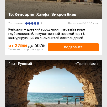
15. Кейсария. Хайфа. Зихрон Яков
7 отзывов
Посетило 86 506 чел.
2
Кейсария – древний город-порт (первый в мире
глубоководный, искусственный морской порт),
конкурирующий со знаменитой Александрией.
Кейсария была построена царем Иродом ...
от 275₪
до 607₪
ПОДРОБНЕЕ
*зависит от города и даты
Язык:
Русский
«Tourist class»