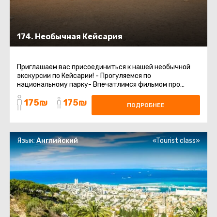
174. Необычная Кейсария
Приглашаем вас присоединиться к нашей необычной
экскурсии по Кейсарии! - Прогуляемся по
национальному парку- Впечатлимся фильмом про
Кейсарию- Посетим новый музей ...
175₪
175₪
ПОДРОБНЕЕ
Язык:
Английский
«Tourist class»