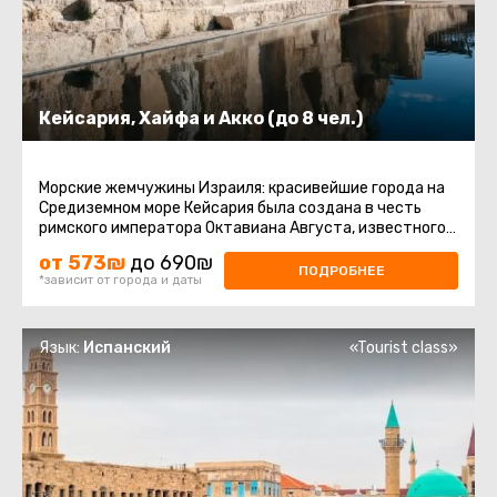
Кейсария, Хайфа и Акко (до 8 чел.)
Морские жемчужины Израиля: красивейшие города на
Средиземном море Кейсария была создана в честь
римского императора Октавиана Августа, известного
как кесарь, еще в ...
от 573₪
до 690₪
ПОДРОБНЕЕ
*зависит от города и даты
Язык:
Испанский
«Tourist class»