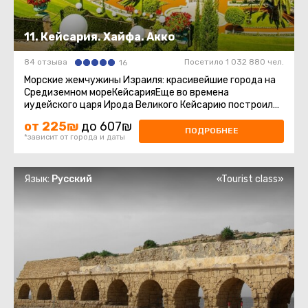
11. Кейсария. Хайфа. Акко
84 отзыва
Посетило 1 032 880 чел.
16
Морские жемчужины Израиля: красивейшие города на
Средиземном мореКейсарияЕще во времена
иудейского царя Ирода Великого Кейсарию построили
в честь римского императора ...
от 225₪
до 607₪
ПОДРОБНЕЕ
*зависит от города и даты
Язык:
Русский
«Tourist class»