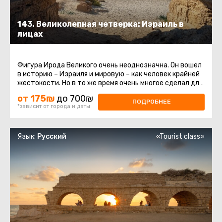
143. Великолепная четверка: Израиль в
лицах
Фигура Ирода Великого очень неоднозначна. Он вошел
в историю – Израиля и мировую – как человек крайней
жестокости. Но в то же время очень многое сделал для
страны ...
от 175₪
до 700₪
ПОДРОБНЕЕ
*зависит от города и даты
Язык:
Русский
«Tourist class»