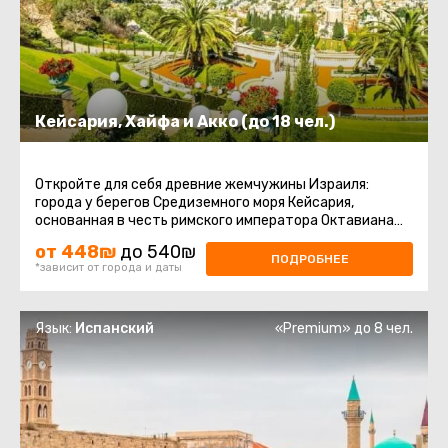
Кейсария, Хайфа и Акко (до 18 чел.)
Откройте для себя древние жемчужины Израиля:
города у берегов Средиземного моря Кейсария,
основанная в честь римского императора Октавиана
Августа, известного как ...
от 448₪
до 540₪
ПОДРОБНЕЕ
*зависит от города и даты
Язык:
Испанский
«Premium» до 8 чел.